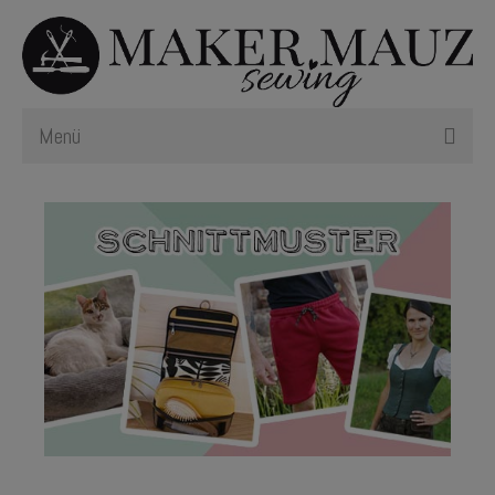
Menü
Schnittmuster
Plotterdateien
Newsletter
Nählexikon