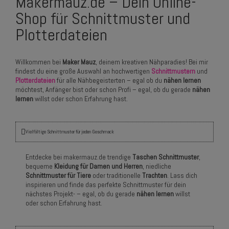
Makermauz.de – Dein Online-
Shop für Schnittmuster und
Plotterdateien
Willkommen bei
Maker Mauz
, deinem kreativen Nähparadies! Bei mir
findest du eine große Auswahl an hochwertigen
Schnittmustern
und
Plotterdateien
für alle Nähbegeisterten – egal ob du
nähen lernen
möchtest, Anfänger bist oder schon Profi – egal, ob du gerade
nähen
lernen
willst oder schon Erfahrung hast.
Vielfältige Schnittmuster für jeden Geschmack
Entdecke bei makermauz.de trendige
Taschen Schnittmuster
,
bequeme
Kleidung für Damen und Herren
, niedliche
Schnittmuster für Tiere
oder traditionelle
Trachten
. Lass dich
inspirieren und finde das perfekte Schnittmuster für dein
nächstes Projekt- – egal, ob du gerade
nähen lernen
willst
oder schon Erfahrung hast.