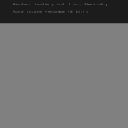
Gewerbelizenzen
Presse & Werbung
Kontakt
Impressum
Datenschutzerklärung
Über mich
Zahlungsarten
Widerrufsbelehrung
AGB
FAQ / Hilfe