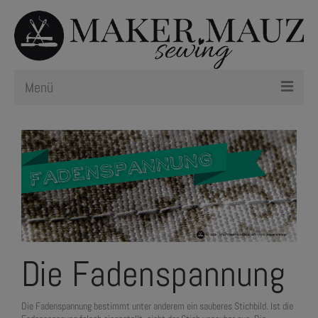
Menü
Schnittmuster
Plotterdateien
Newsletter
Nählexikon
Die Fadenspannung
Die Fadenspannung bestimmt unter anderem ein sauberes Stichbild. Ist die