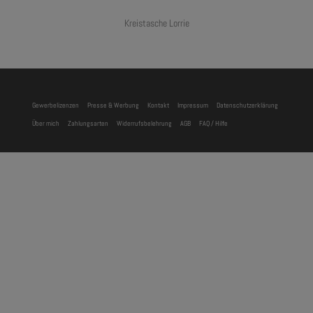
Kreistasche Lorrie
Gewerbelizenzen
Presse & Werbung
Kontakt
Impressum
Datenschutzerklärung
Über mich
Zahlungsarten
Widerrufsbelehrung
AGB
FAQ / Hilfe