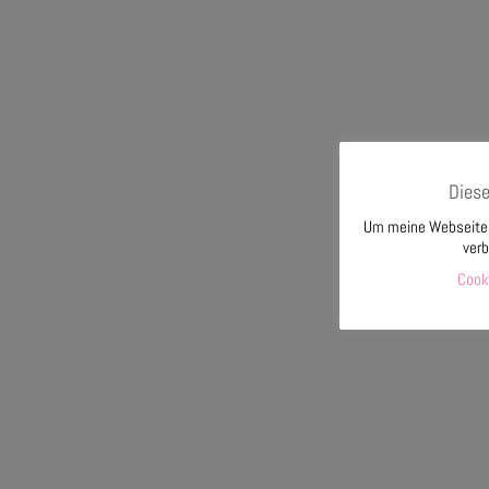
Diese
Um meine Webseite f
verb
Cook