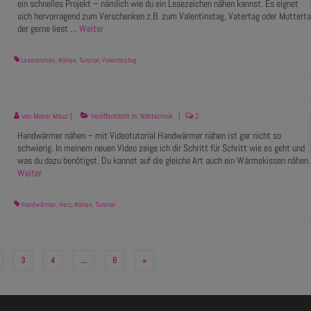
ein schnelles Projekt – nämlich wie du ein Lesezeichen nähen kannst. Es eignet
sich hervorragend zum Verschenken z.B. zum Valentinstag, Vatertag oder Mutterta
der gerne liest …
Weiter
Lesezeichen
,
Nähen
,
Tutorial
,
Valentinstag
von
Maker Mauz
|
Veröffentlicht in:
Nähtechnik
|
2
Handwärmer nähen – mit Videotutorial Handwärmer nähen ist gar nicht so
schwierig. In meinem neuen Video zeige ich dir Schritt für Schritt wie es geht und
was du dazu benötigst. Du kannst auf die gleiche Art auch ein Wärmekissen nähen
Weiter
Handwärmer
,
Herz
,
Nähen
,
Tutorial
3
4
…
6
»