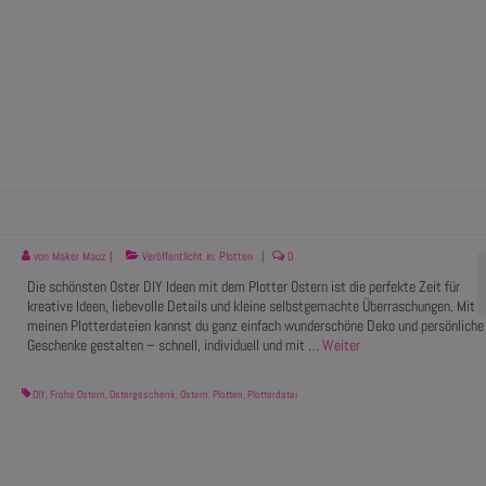
von
Maker Mauz
|
Veröffentlicht in:
Plotten
|
0
Die schönsten Oster DIY Ideen mit dem Plotter Ostern ist die perfekte Zeit für
kreative Ideen, liebevolle Details und kleine selbstgemachte Überraschungen. Mit
meinen Plotterdateien kannst du ganz einfach wunderschöne Deko und persönliche
Geschenke gestalten – schnell, individuell und mit …
Weiter
DIY
,
Frohe Ostern
,
Ostergeschenk
,
Ostern
,
Plotten
,
Plotterdatei