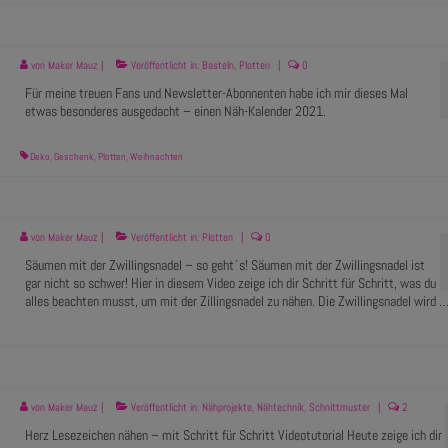
von
Maker Mauz
|
Veröffentlicht in:
Basteln
,
Plotten
|
0
Für meine treuen Fans und Newsletter-Abonnenten habe ich mir dieses Mal
etwas besonderes ausgedacht – einen Näh-Kalender 2021.
Deko
,
Geschenk
,
Plotten
,
Weihnachten
von
Maker Mauz
|
Veröffentlicht in:
Plotten
|
0
Säumen mit der Zwillingsnadel – so geht´s! Säumen mit der Zwillingsnadel ist
gar nicht so schwer! Hier in diesem Video zeige ich dir Schritt für Schritt, was du
alles beachten musst, um mit der Zillingsnadel zu nähen. Die Zwillingsnadel wird 
von
Maker Mauz
|
Veröffentlicht in:
Nähprojekte
,
Nähtechnik
,
Schnittmuster
|
2
Herz Lesezeichen nähen – mit Schritt für Schritt Videotutorial Heute zeige ich dir