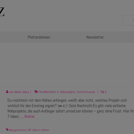
Plotterdateien
Newsletter
von
Maker Mauz
|
Veröffentlicht in:
Nähprojekte
,
Schnittmuster
|
0
Du möchtest mit dem Nähen anfangen, weißt aber nicht, welches Projekt sich
wirklich für den Einstieg eignet? ✂️ 👉 Gute Nachricht:Es gibt viele einfache
Nähprojekte, die auch Anfänger sofort umsetzen können – ganz ohne Frust. Hier fi
7 Ideen, …
Weiter
Babygeschenk
,
DIY
,
Geburt
,
Nähen