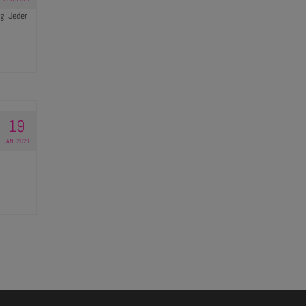
g. Jeder
19
JAN. 2021
. …