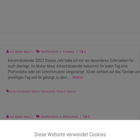
von
Maker Mauz
|
Veröffentlicht in:
Freebies
|
0
Adventskalender 2023 Dieses Jahr habe ich mir ein besonderes Schmankerl für
euch überlegt. Im Maker Mauz Adventskalender bekommt ihr jeden Tag eine
Plotterdatei oder ein Schnittmuster vergünstigt. Klickt einfach auf das Türchen am
jeweiligen Tag und ihr gelangt zu dem …
Weiter
Adventskalender
,
Nähen
,
Nähtechnik
,
Plotten
,
Tutorial
von
Maker Mauz
|
Veröffentlicht in:
Nähtechnik
|
0
7 Weihnachtsgeschenk und Dekoideen Habt ihr schon ein Geschenk für
Weihnachten? Und Weihnachtsdeko? Nein?? Dann wird´s aber Zeit. Ich habe hier
Diese Website verwendet Cookies
einige Nähprojekte herausgesucht, die sich ganz gut Geschenke eignen: Weitere Vi