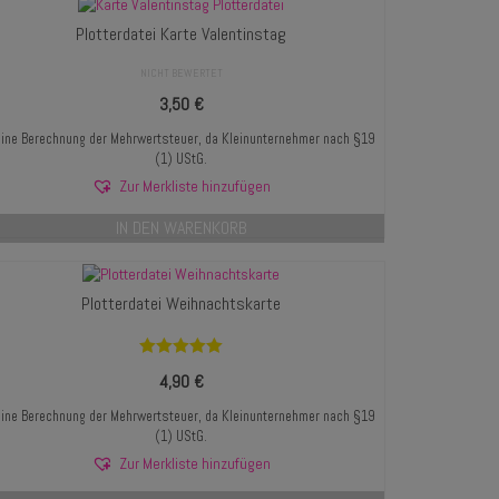
Plotterdatei Karte Valentinstag
NICHT BEWERTET
3,50
€
ine Berechnung der Mehrwertsteuer, da Kleinunternehmer nach §19
(1) UStG.
Zur Merkliste hinzufügen
IN DEN WARENKORB
Plotterdatei Weihnachtskarte
Bewertet mit
4,90
€
5.00
von 5
ine Berechnung der Mehrwertsteuer, da Kleinunternehmer nach §19
(1) UStG.
Zur Merkliste hinzufügen