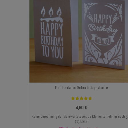
Plotterdatei Geburtstagskarte
Bewertet mit
4,90
€
5.00
von 5
Keine Berechnung der Mehrwertsteuer, da Kleinunternehmer nach 
(1) UStG.