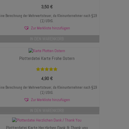
3,50
€
ine Berechnung der Mehrwertsteuer, da Kleinunternehmer nach §19
(1) UStG.
Zur Merkliste hinzufügen
IN DEN WARENKORB
Plotterdatei Karte Frohe Ostern
Bewertet mit
4,90
€
5.00
von 5
ine Berechnung der Mehrwertsteuer, da Kleinunternehmer nach §19
(1) UStG.
Zur Merkliste hinzufügen
IN DEN WARENKORB
Plotterdatei Karte Herzlichen Dank & Thank you