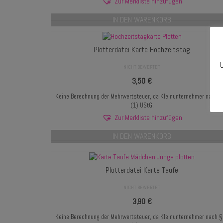
Zur Merkliste hinzufügen
IN DEN WARENKORB
Plotterdatei Karte Hochzeitstag
U
NICHT BEWERTET
3,50
€
Keine Berechnung der Mehrwertsteuer, da Kleinunternehmer nach 
(1) UStG.
Zur Merkliste hinzufügen
IN DEN WARENKORB
Plotterdatei Karte Taufe
NICHT BEWERTET
3,90
€
Keine Berechnung der Mehrwertsteuer, da Kleinunternehmer nach 