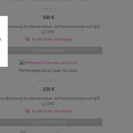
NICHT BEWERTET
3,90
€
ine Berechnung der Mehrwertsteuer, da Kleinunternehmer nach §19
(1) UStG.
n,
Zur Merkliste hinzufügen
IN DEN WARENKORB
Plotterdatei Karte Save the Date
NICHT BEWERTET
3,50
€
ine Berechnung der Mehrwertsteuer, da Kleinunternehmer nach §19
(1) UStG.
Zur Merkliste hinzufügen
IN DEN WARENKORB