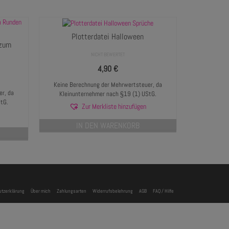
Plotterdatei Halloween
 zum
NICHT BEWERTET
4,90
€
Keine Berechnung der Mehrwertsteuer, da
r, da
Kleinunternehmer nach §19 (1) UStG.
tG.
Zur Merkliste hinzufügen
IN DEN WARENKORB
tzerklärung
Über mich
Zahlungsarten
Widerrufsbelehrung
AGB
FAQ / Hilfe