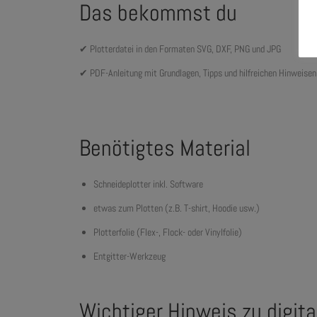
Das bekommst du
✔ Plotterdatei in den Formaten SVG, DXF, PNG und JPG
✔ PDF-Anleitung mit Grundlagen, Tipps und hilfreichen Hinweise
Benötigtes Material
Schneideplotter inkl. Software
etwas zum Plotten (z.B. T-shirt, Hoodie usw.)
Plotterfolie (Flex-, Flock- oder Vinylfolie)
Entgitter-Werkzeug
Wichtiger Hinweis zu digit