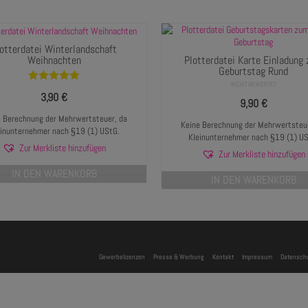
otterdatei Winterlandschaft
Weihnachten
Plotterdatei Karte Einladung
Geburtstag Rund
NICHT BEWERTET
Bewertet mit
3,90
€
5.00
von 5
9,90
€
 Berechnung der Mehrwertsteuer, da
Keine Berechnung der Mehrwertsteue
einunternehmer nach §19 (1) UStG.
Kleinunternehmer nach §19 (1) US
Zur Merkliste hinzufügen
Zur Merkliste hinzufügen
IN DEN WARENKORB
IN DEN WARENKORB
Gewerbelizenzen
Presse & Werbung
Kontakt
Impressum
Datenschu