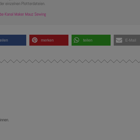
der einzelnen Plotterdateien.
be-Kanal Maker Mauz Sewing
teilen
merken
teilen
E-Mail
önnen.