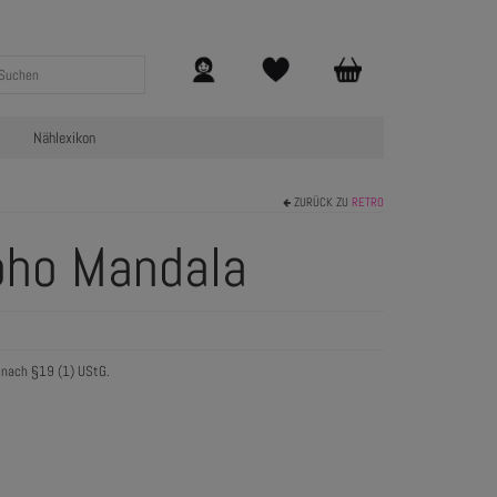
Nählexikon
ZURÜCK ZU
RETRO
oho Mandala
 nach §19 (1) UStG.