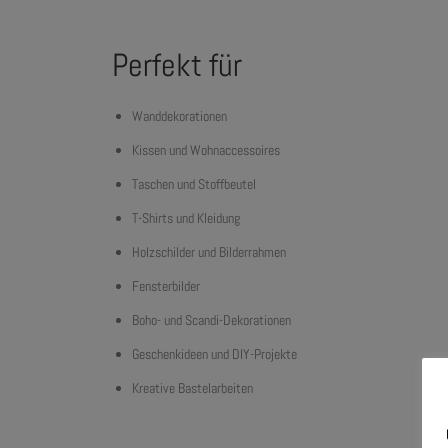
Perfekt für
Wanddekorationen
Kissen und Wohnaccessoires
Taschen und Stoffbeutel
T-Shirts und Kleidung
Holzschilder und Bilderrahmen
Fensterbilder
Boho- und Scandi-Dekorationen
Geschenkideen und DIY-Projekte
Kreative Bastelarbeiten