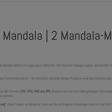
 Mandala | 2 Mandala-Mo
 Mandala-Motive im angesagten Boho-Stil. Die filigranen Designs eignen sich perfekt fü
r als Fensterdekoration – die Mandalas verleihen deinen Projekten eine harmonische und 
lten die Formate
DXF, SVG, PNG und JPG
. Dadurch sind sie mit vielen gängigen Schneide
 zu können.
tung“
. Darin findest du hilfreiche Tipps und die wichtigsten Grundlagen rund um das Plo
.