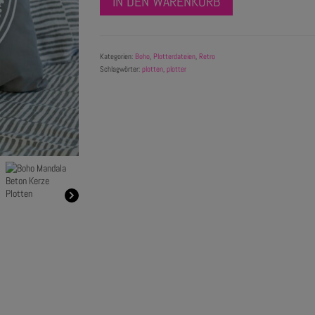
IN DEN WARENKORB
Kategorien:
Boho
,
Plotterdateien
,
Retro
Schlagwörter:
plotten
,
plotter