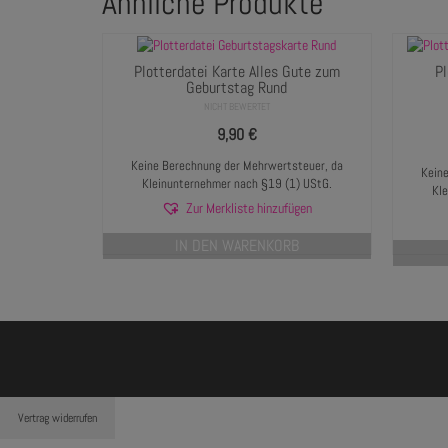
Ähnliche Produkte
Plotterdatei Karte Alles Gute zum
Pl
Geburtstag Rund
NICHT BEWERTET
9,90
€
Keine Berechnung der Mehrwertsteuer, da
Keine
Kleinunternehmer nach §19 (1) UStG.
Kl
Zur Merkliste hinzufügen
IN DEN WARENKORB
Vertrag widerrufen