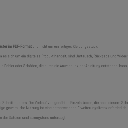
muster im PDF-Format
und nicht um ein fertiges Kleidungsstück.
 Da es sich um ein digitales Produkt handelt, sind Umtausch, Rückgabe und Wid
tuelle Fehler oder Schäden, die durch die Anwendung der Anleitung entstehen, k
es Schnittmusters. Der Verkauf von genähten Einzelstücken, die nach diesem Schn
ige gewerbliche Nutzung ist eine entsprechende Erweiterungslizenz erforderlich.
e der Dateien sind strengstens untersagt.