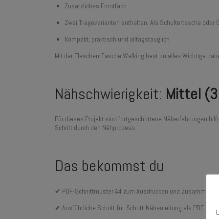
Zusätzliches Frontfach
Zwei Tragevarianten enthalten: Als Schultertasche oder 
Kompakt, praktisch und alltagstauglich
Mit der Flaschen-Tasche Walking hast du alles Wichtige dab
Nähschwierigkeit:
Mittel (3
Für dieses Projekt sind fortgeschrittene Näherfahrungen hilf
Schritt durch den Nähprozess.
Das bekommst du
✔ PDF-Schnittmuster A4 zum Ausdrucken und Zusammenkl
✔ Ausführliche Schritt-für-Schritt-Nähanleitung als PDF
U