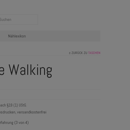
Nählexikon
ZURÜCK ZU
TASCHEN
e Walking
nach §19 (1) UStG.
sdrucken, versandkostenfrei
rfahrung (3 von 4)