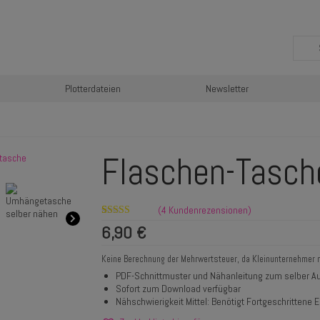
Plotterdateien
Newsletter
Flaschen-Tasch
(
4
Kundenrezensionen)
Bewertet mit
4
6,90
€
5.00
von 5,
basierend auf
Kundenbewertungen
Keine Berechnung der Mehrwertsteuer, da Kleinunternehmer 
PDF-Schnittmuster und Nähanleitung zum selber Au
Sofort zum Download verfügbar
Nähschwierigkeit Mittel: Benötigt Fortgeschrittene E