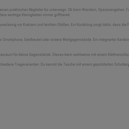
einen praktischen Begleiter für unterwegs. Ob beim Wandern, Spazierengehen, F
re wichtige Kleinigkeiten immer griffbereit.
uverlässig vor Kratzern und leichten Stößen. Ein Kordelzug sorgt dafür, dass die
ür Smartphone, Geldbeutel oder andere Wertgegenstände. Ein integrierter Karabine
 Stauraum für kleine Gegenstände. Dieses kann wahlweise mit einem Klettversch
chiedene Tragevarianten: Du kannst die Tasche mit einem gepolsterten Schulterg