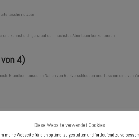
Gürteltasche nutzbar
ei und kannst dich ganz auf dein nächstes Abenteuer konzentrieren.
 von 4)
reich. Grundkenntnisse im Nähen von Reißverschlüssen und Taschen sind von Vortei
eben
Diese Website verwendet Cookies
m meine Webseite für dich optimal zu gestalten und fortlaufend zu verbesser