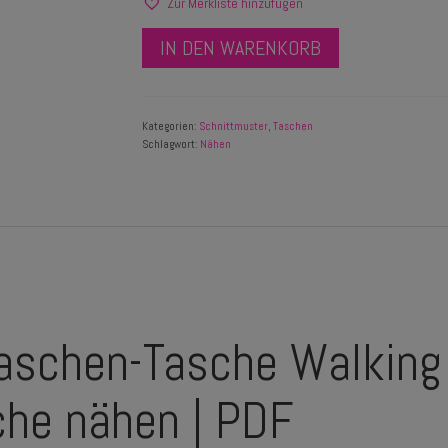
Zur Merkliste hinzufügen
IN DEN WARENKORB
Kategorien:
Schnittmuster
,
Taschen
Schlagwort:
Nähen
aschen-Tasche Walking 
che nähen | PDF