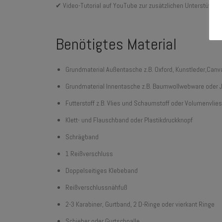
✔ Video-Tutorial auf YouTube zur zusätzlichen Unterstützun
Benötigtes Material
Grundmaterial Außentasche z.B. Oxford, Kunstleder,Canvas
Grundmaterial Innentasche z.B. Baumwollwebware oder 
Futterstoff z.B. Vlies und Schaumstoff oder Volumenvlies
Klett- und Flauschband oder Plastikdruckknopf
Schrägband
1 Reißverschluss
Doppelseitiges Klebeband
Reißverschlussnähfuß
2-3 Karabiner, Gurtband, 2 D-Ringe oder vierkant Ringe
Schieber oder Gurtschnalle