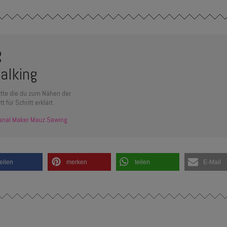
g
alking
ritte die du zum Nähen der
 für Schritt erklärt.
anal Maker Mauz Sewing
teilen
merken
teilen
E-Mail