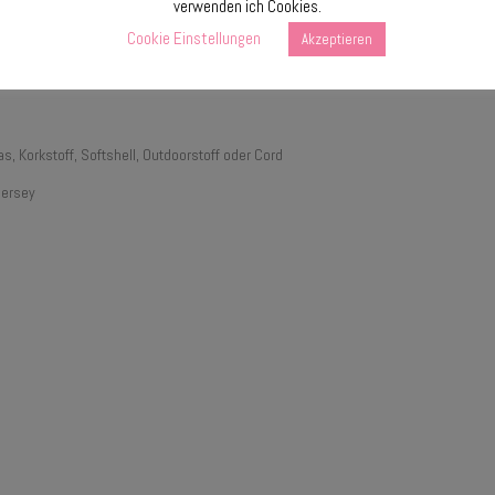
verwenden ich Cookies.
g
Cookie Einstellungen
Akzeptieren
, Korkstoff, Softshell, Outdoorstoff oder Cord
Jersey