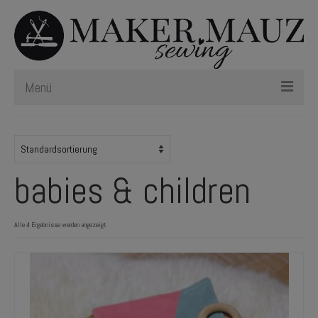
Menü
Schnittmuster
Plotterdateien
babies & children
Newsletter
Nählexikon
Alle 4 Ergebnisse werden angezeigt