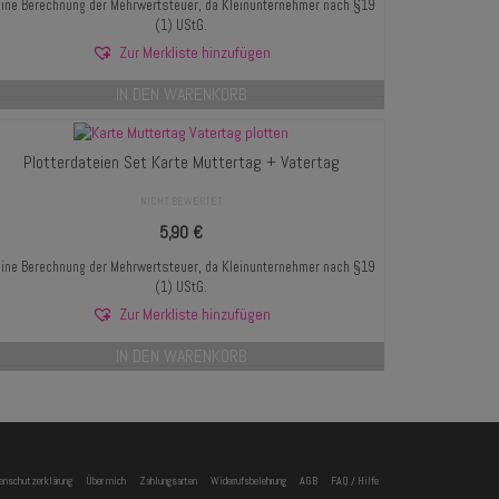
ine Berechnung der Mehrwertsteuer, da Kleinunternehmer nach §19
(1) UStG.
Zur Merkliste hinzufügen
IN DEN WARENKORB
Plotterdateien Set Karte Muttertag + Vatertag
NICHT BEWERTET
5,90
€
ine Berechnung der Mehrwertsteuer, da Kleinunternehmer nach §19
(1) UStG.
Zur Merkliste hinzufügen
IN DEN WARENKORB
enschutzerklärung
Über mich
Zahlungsarten
Widerrufsbelehrung
AGB
FAQ / Hilfe