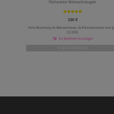
Plotterdatei Weihnachtskugeln
Bewertet mit
3,90
€
5.00
von 5
Keine Berechnung der Mehrwertsteuer, da Kleinunternehmer nach 
(1) UStG.
Zur Merkliste hinzufügen
IN DEN WARENKORB