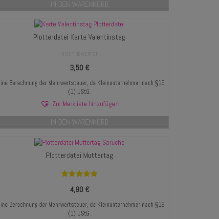
IN DEN WARENKORB
Plotterdatei Karte Valentinstag
NICHT BEWERTET
3,50
€
ine Berechnung der Mehrwertsteuer, da Kleinunternehmer nach §19
(1) UStG.
Zur Merkliste hinzufügen
IN DEN WARENKORB
Plotterdatei Muttertag
Bewertet mit
4,90
€
5.00
von 5
ine Berechnung der Mehrwertsteuer, da Kleinunternehmer nach §19
(1) UStG.