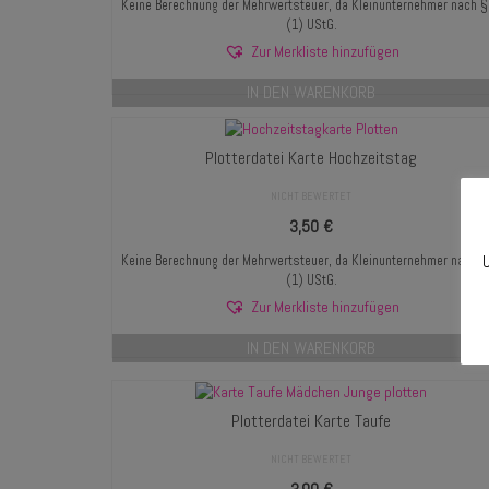
Keine Berechnung der Mehrwertsteuer, da Kleinunternehmer nach 
(1) UStG.
Zur Merkliste hinzufügen
IN DEN WARENKORB
Plotterdatei Karte Hochzeitstag
NICHT BEWERTET
3,50
€
U
Keine Berechnung der Mehrwertsteuer, da Kleinunternehmer nach 
(1) UStG.
Zur Merkliste hinzufügen
IN DEN WARENKORB
Plotterdatei Karte Taufe
NICHT BEWERTET