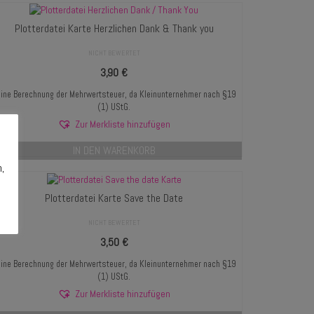
Plotterdatei Karte Herzlichen Dank & Thank you
NICHT BEWERTET
3,90
€
ine Berechnung der Mehrwertsteuer, da Kleinunternehmer nach §19
(1) UStG.
Zur Merkliste hinzufügen
IN DEN WARENKORB
n,
Plotterdatei Karte Save the Date
NICHT BEWERTET
3,50
€
ine Berechnung der Mehrwertsteuer, da Kleinunternehmer nach §19
(1) UStG.
Zur Merkliste hinzufügen