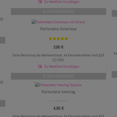
Zur Merkliste hinzufügen
IN DEN WARENKORB
§19
Plotterdatei Osterhase
Bewertet mit
3,90
€
5.00
von 5
Ke
Keine Berechnung der Mehrwertsteuer, da Kleinunternehmer nach §19
(1) UStG.
Zur Merkliste hinzufügen
IN DEN WARENKORB
§19
Plotterdatei Vatertag
NICHT BEWERTET
4,90
€
Keine Berechnung der Mehrwertsteuer, da Kleinunternehmer nach §19