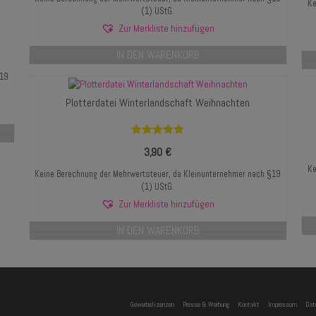
Ke
(1) UStG.
Zur Merkliste hinzufügen
IN DEN WARENKORB
§19
Plotterdatei Winterlandschaft Weihnachten
Bewertet mit
3,90
€
5.00
von 5
Ke
Keine Berechnung der Mehrwertsteuer, da Kleinunternehmer nach §19
(1) UStG.
Zur Merkliste hinzufügen
IN DEN WARENKORB
Gewerbelizenzen
Presse & Werbung
Kontakt
Impressum
Dat