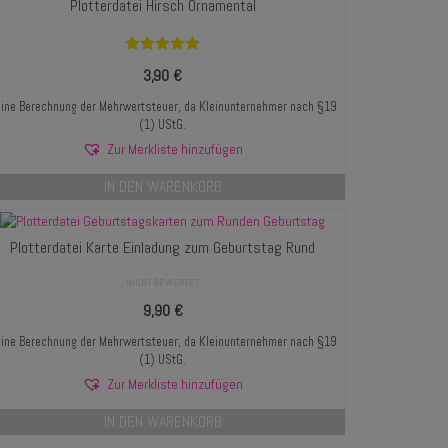
Plotterdatei Hirsch Ornamental
Bewertet mit
3,90
€
5.00
von 5
ine Berechnung der Mehrwertsteuer, da Kleinunternehmer nach §19
(1) UStG.
Zur Merkliste hinzufügen
IN DEN WARENKORB
Plotterdatei Karte Einladung zum Geburtstag Rund
NICHT BEWERTET
9,90
€
ine Berechnung der Mehrwertsteuer, da Kleinunternehmer nach §19
(1) UStG.
Zur Merkliste hinzufügen
IN DEN WARENKORB