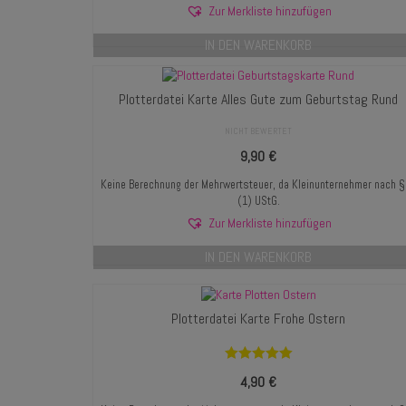
Zur Merkliste hinzufügen
IN DEN WARENKORB
Plotterdatei Karte Alles Gute zum Geburtstag Rund
NICHT BEWERTET
9,90
€
Keine Berechnung der Mehrwertsteuer, da Kleinunternehmer nach 
(1) UStG.
Zur Merkliste hinzufügen
IN DEN WARENKORB
Plotterdatei Karte Frohe Ostern
Bewertet mit
4,90
€
5.00
von 5