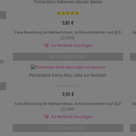
Plotterdatei Halloween Münder Maske
Bewertet mit
3,90
€
5.00
von 5
Keine Berechnung der Mehrwertsteuer, da Kleinunternehmer nach §19
Ke
(1) UStG.
Zur Merkliste hinzufügen
IN DEN WARENKORB
§19
Plotterdatei Karte Alles Liebe zur Hochzeit
NICHT BEWERTET
3,50
€
Keine Berechnung der Mehrwertsteuer, da Kleinunternehmer nach §19
Ke
(1) UStG.
Zur Merkliste hinzufügen
IN DEN WARENKORB