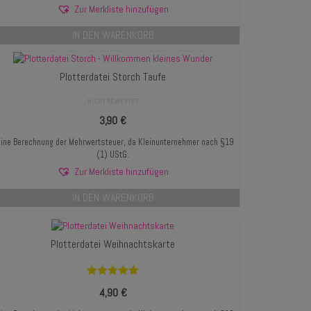
Zur Merkliste hinzufügen
IN DEN WARENKORB
Plotterdatei Storch Taufe
NICHT BEWERTET
3,90
€
ine Berechnung der Mehrwertsteuer, da Kleinunternehmer nach §19
(1) UStG.
Zur Merkliste hinzufügen
IN DEN WARENKORB
Plotterdatei Weihnachtskarte
Bewertet mit
4,90
€
5.00
von 5