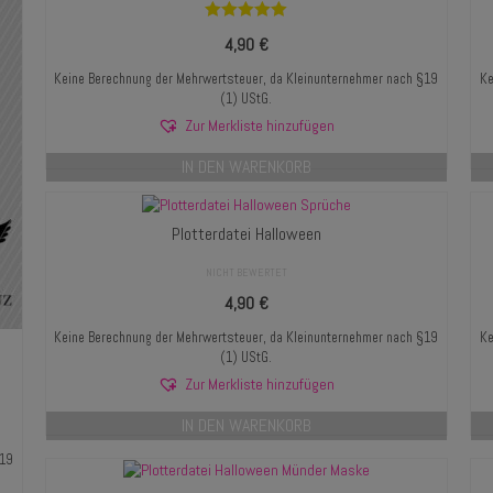
Bewertet mit
4,90
€
5.00
von 5
Keine Berechnung der Mehrwertsteuer, da Kleinunternehmer nach §19
Ke
(1) UStG.
Zur Merkliste hinzufügen
IN DEN WARENKORB
Plotterdatei Halloween
NICHT BEWERTET
4,90
€
Keine Berechnung der Mehrwertsteuer, da Kleinunternehmer nach §19
Ke
(1) UStG.
Zur Merkliste hinzufügen
IN DEN WARENKORB
§19