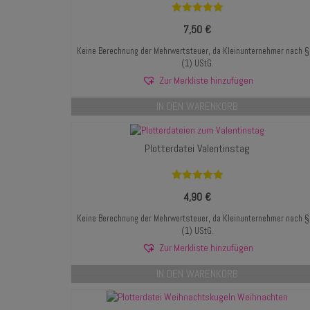
Bewertet mit
7,50
€
5.00
von 5
Keine Berechnung der Mehrwertsteuer, da Kleinunternehmer nach 
(1) UStG.
Zur Merkliste hinzufügen
IN DEN WARENKORB
Plotterdatei Valentinstag
Bewertet mit
4,90
€
5.00
von 5
Keine Berechnung der Mehrwertsteuer, da Kleinunternehmer nach 
(1) UStG.
Zur Merkliste hinzufügen
IN DEN WARENKORB