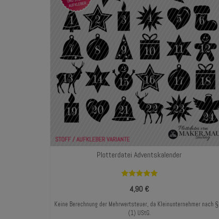
Plotterdatei Adventskalender
Bewertet mit
4,90
€
5.00
von 5
Keine Berechnung der Mehrwertsteuer, da Kleinunternehmer nach 
(1) UStG.