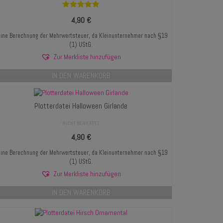
Bewertet mit
4,90
€
5.00
von 5
ine Berechnung der Mehrwertsteuer, da Kleinunternehmer nach §19
(1) UStG.
Zur Merkliste hinzufügen
IN DEN WARENKORB
Plotterdatei Halloween Girlande
NICHT BEWERTET
4,90
€
ine Berechnung der Mehrwertsteuer, da Kleinunternehmer nach §19
(1) UStG.
Zur Merkliste hinzufügen
IN DEN WARENKORB