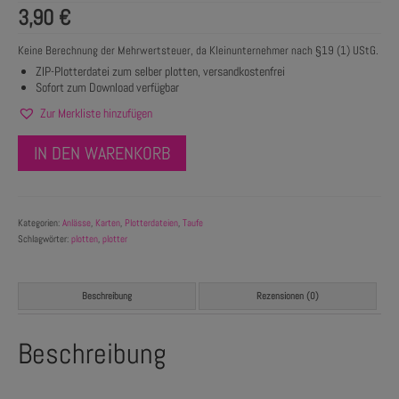
3,90
€
Keine Berechnung der Mehrwertsteuer, da Kleinunternehmer nach §19 (1) UStG.
ZIP-Plotterdatei zum selber plotten, versandkostenfrei
Sofort zum Download verfügbar
Zur Merkliste hinzufügen
IN DEN WARENKORB
Kategorien:
Anlässe
,
Karten
,
Plotterdateien
,
Taufe
Schlagwörter:
plotten
,
plotter
Beschreibung
Rezensionen (0)
Beschreibung