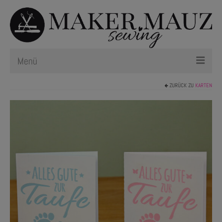
Menü
ZURÜCK ZU
KARTEN
Schnittmuster
Plotterdateien
Newsletter
Nählexikon