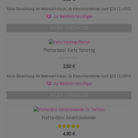
Keine Berechnung der Mehrwertsteuer, da Kleinunternehmer nach §19 (1) UStG.
Zur Merkliste hinzufügen
IN DEN WARENKORB
Plotterdatei Karte Vatertag
NICHT BEWERTET
3,50
€
Keine Berechnung der Mehrwertsteuer, da Kleinunternehmer nach §19 (1) UStG.
Zur Merkliste hinzufügen
IN DEN WARENKORB
Plotterdatei Adventskalender
Bewertet mit
4,90
€
5.00
von 5