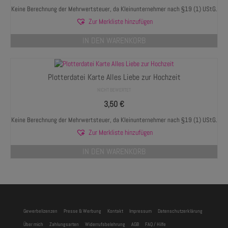
Keine Berechnung der Mehrwertsteuer, da Kleinunternehmer nach §19 (1) UStG.
Zur Merkliste hinzufügen
IN DEN WARENKORB
Plotterdatei Karte Alles Liebe zur Hochzeit
NICHT BEWERTET
3,50
€
Keine Berechnung der Mehrwertsteuer, da Kleinunternehmer nach §19 (1) UStG.
Zur Merkliste hinzufügen
IN DEN WARENKORB
Gewerbelizenzen
Presse & Werbung
Kontakt
Impressum
Datenschutzerklärung
Über mich
Zahlungsarten
Widerrufsbelehrung
AGB
FAQ / Hilfe