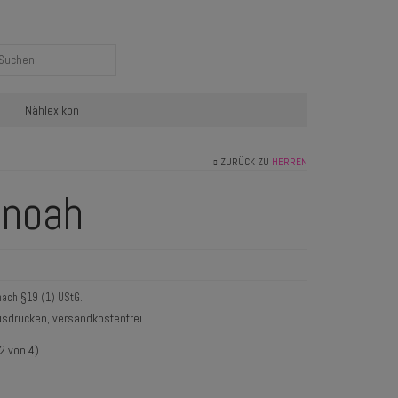
Nählexikon
ZURÜCK ZU
HERREN
anoah
nach §19 (1) UStG.
sdrucken, versandkostenfrei
2 von 4)