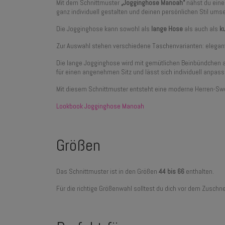
Mit dem Schnittmuster
„Jogginghose Manoah“
nähst du eine
ganz individuell gestalten und deinen persönlichen Stil ums
Die Jogginghose kann sowohl als
lange Hose
als auch als
k
Zur Auswahl stehen verschiedene Taschenvarianten: elegant
Die lange Jogginghose wird mit gemütlichen Beinbündchen 
für einen angenehmen Sitz und lässt sich individuell anpass
Mit diesem Schnittmuster entsteht eine moderne Herren-Swea
L
ookbook Jogginghose Manoah
Größen
Das Schnittmuster ist in den Größen
44 bis 66
enthalten.
Für die richtige Größenwahl solltest du dich vor dem Zusch