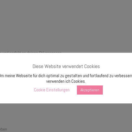
 und perfekt an deinen Stil anpassen.
Diese Website verwendet Cookies
 von 4)
m meine Webseite für dich optimal zu gestalten und fortlaufend zu verbesser
verwenden ich Cookies.
Cookie Einstellungen
Akzeptieren
h. Die ausführliche Anleitung begleitet dich Schritt für Schritt durch den gesam
eben