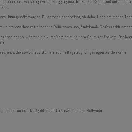
 bequeme und vielseitige Herren-Jogginghose für Freizeit, Sport und entspannte
etzen.
urze Hose
genäht werden. Du entscheidest selbst, ob deine Hose praktische Tasche
e Leistentaschen mit oder ohne Reißverschluss, funktionale Reißverschlusstasc
abgeschlossen, während die kurze Version mit einem Saum genäht wird. Der be
en.
tpants, die sowohl sportlich als auch alltagstauglich getragen werden kann.
neiden ausmessen. Maßgeblich für die Auswahl ist die
Hüftweite
.