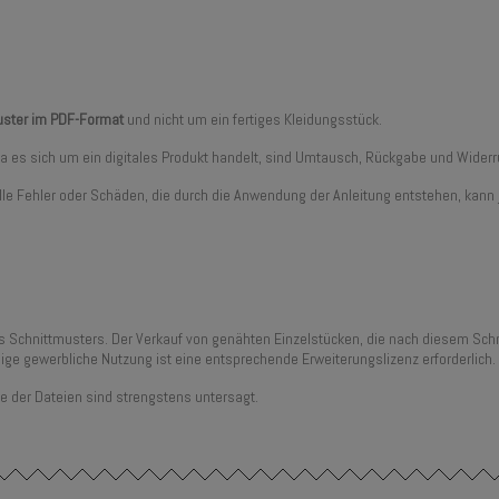
muster im PDF-Format
und nicht um ein fertiges Kleidungsstück.
 Da es sich um ein digitales Produkt handelt, sind Umtausch, Rückgabe und Wid
tuelle Fehler oder Schäden, die durch die Anwendung der Anleitung entstehen, k
es Schnittmusters. Der Verkauf von genähten Einzelstücken, die nach diesem Schn
ige gewerbliche Nutzung ist eine entsprechende Erweiterungslizenz erforderlich.
e der Dateien sind strengstens untersagt.