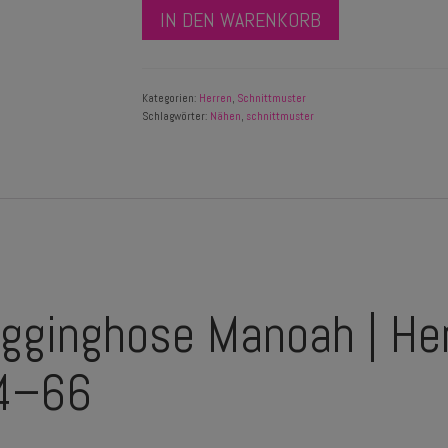
IN DEN WARENKORB
Kategorien:
Herren
,
Schnittmuster
Schlagwörter:
Nähen
,
schnittmuster
ogginghose Manoah | He
44–66