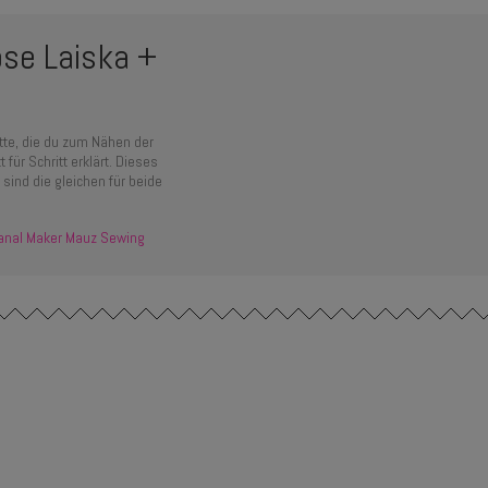
se Laiska +
itte, die du zum Nähen der
für Schritt erklärt. Dieses
 sind die gleichen für beide
anal Maker Mauz Sewing