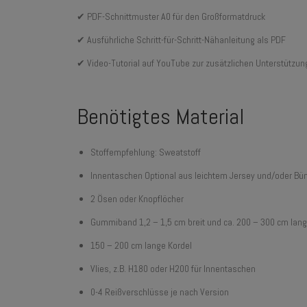
✔ PDF-Schnittmuster A0 für den Großformatdruck
✔ Ausführliche Schritt-für-Schritt-Nähanleitung als PDF
✔ Video-Tutorial auf YouTube zur zusätzlichen Unterstützun
Benötigtes Material
Stoffempfehlung: Sweatstoff
Innentaschen Optional aus leichtem Jersey und/oder Bü
2 Ösen oder Knopflöcher
Gummiband 1,2 – 1,5 cm breit und ca. 200 – 300 cm lang
150 – 200 cm lange Kordel
Vlies, z.B. H180 oder H200 für Innentaschen
0-4 Reißverschlüsse je nach Version