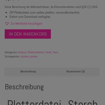
Keine Berechnung der Mehrwertsteuer, da Kleinunternehmer nach §19 (1) UStG.
ZIP-Plotterdatei zum selber plotten, versandkostenfrei
Sofort zum Download verfügbar
Zur Merkliste hinzufügen
IN DEN WARENKORB
Kategorien:
Anlässe
,
Plotterdateien
,
Taufe
,
Tiere
Schlagwörter:
plotten
,
plotter
Beschreibung
Rezensionen (0)
Beschreibung
Plotterdatei „Storch