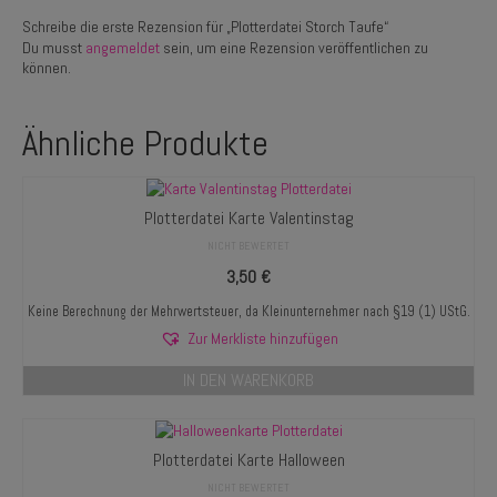
Schreibe die erste Rezension für „Plotterdatei Storch Taufe“
Du musst
angemeldet
sein, um eine Rezension veröffentlichen zu
können.
Ähnliche Produkte
Plotterdatei Karte Valentinstag
NICHT BEWERTET
3,50
€
Keine Berechnung der Mehrwertsteuer, da Kleinunternehmer nach §19 (1) UStG.
Zur Merkliste hinzufügen
IN DEN WARENKORB
Plotterdatei Karte Halloween
NICHT BEWERTET