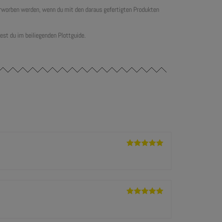
 erworben werden, wenn du mit den daraus gefertigten Produkten
est du im beiliegenden Plottguide.
Bewertet mit
5
von 5
Bewertet mit
5
von 5