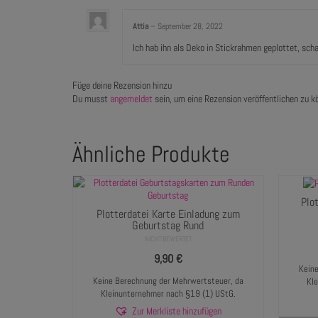
Attia
–
September 28, 2022
Ich hab ihn als Deko in Stickrahmen geplottet, sch
Füge deine Rezension hinzu
Du musst
angemeldet
sein, um eine Rezension veröffentlichen zu k
Ähnliche Produkte
Plo
Plotterdatei Karte Einladung zum
Geburtstag Rund
NICHT BEWERTET
9,90
€
Keine
Keine Berechnung der Mehrwertsteuer, da
Kl
Kleinunternehmer nach §19 (1) UStG.
Zur Merkliste hinzufügen