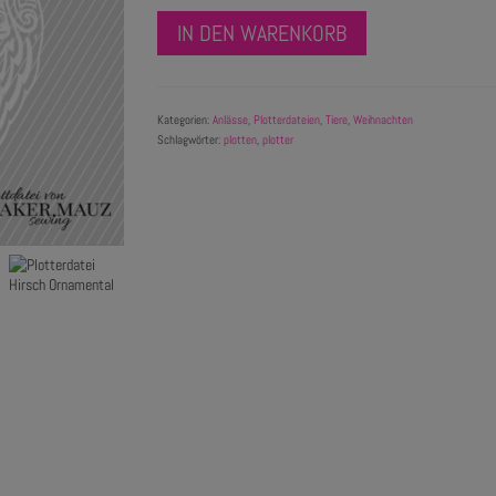
IN DEN WARENKORB
Kategorien:
Anlässe
,
Plotterdateien
,
Tiere
,
Weihnachten
Schlagwörter:
plotten
,
plotter