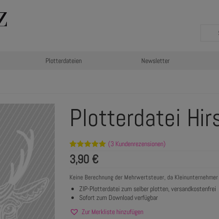
Plotterdateien
Newsletter
Plotterdatei Hi
(
3
Kundenrezensionen)
Bewertet mit
3
3,90
€
5.00
von 5,
basierend
auf
Keine Berechnung der Mehrwertsteuer, da Kleinunternehmer
Kundenbewertungen
ZIP-Plotterdatei zum selber plotten, versandkostenfrei
Sofort zum Download verfügbar
Zur Merkliste hinzufügen