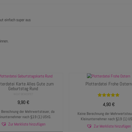
aut einfach super aus
önnen.
tterdatei Karte Alles Gute zum
Plotterdatei Frohe Ostern
Geburtstag Rund
NICHT BEWERTET
Bewertet mit
9,90
€
4,90
€
5.00
von 5
 Berechnung der Mehrwertsteuer, da
Keine Berechnung der Mehrwertsteue
einunternehmer nach §19 (1) UStG.
Kleinunternehmer nach §19 (1) US
Zur Merkliste hinzufügen
Zur Merkliste hinzufügen