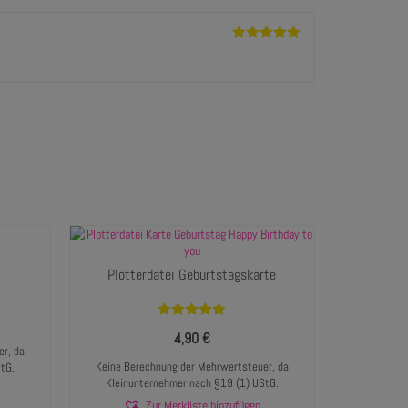
Bewertet mit
5
von 5
Plotterdatei Geburtstagskarte
Bewertet mit
4,90
€
5.00
von 5
r, da
Keine Berechnung der Mehrwertsteuer, da
tG.
Kleinunternehmer nach §19 (1) UStG.
Zur Merkliste hinzufügen