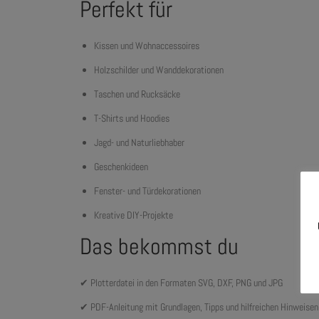
Perfekt für
Kissen und Wohnaccessoires
Holzschilder und Wanddekorationen
Taschen und Rucksäcke
T-Shirts und Hoodies
Jagd- und Naturliebhaber
Geschenkideen
Fenster- und Türdekorationen
Kreative DIY-Projekte
Das bekommst du
✔ Plotterdatei in den Formaten SVG, DXF, PNG und JPG
✔ PDF-Anleitung mit Grundlagen, Tipps und hilfreichen Hinweise