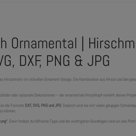
ch Ornamental | Hirschm
SVG, DXF, PNG & JPG
ives Hirschmotiv im stilvollen Ornament-Design. Die Kombination aus Hirsch und den g
hilder oder saisonale Dekorationen – der ornamentale Hirschkopf verleiht deinen Projekt
lten die Formate
DXF, SVG, PNG und JPG
. Dadurch sind sie mit vielen gängigen Schneide
 zu können.
tung“
. Darin findest du hilfreiche Tipps und die wichtigsten Grundlagen rund um das Plo
.