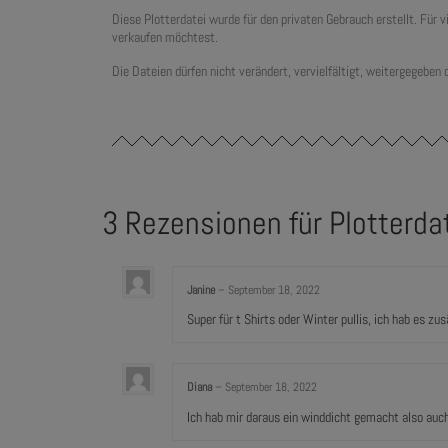
Diese Plotterdatei wurde für den privaten Gebrauch erstellt. Für
verkaufen möchtest.
Die Dateien dürfen nicht verändert, vervielfältigt, weitergegeben
3 Rezensionen für
Plotterda
Janine
–
September 18, 2022
Super für t Shirts oder Winter pullis, ich hab es zu
Diana
–
September 18, 2022
Ich hab mir daraus ein winddicht gemacht also auch