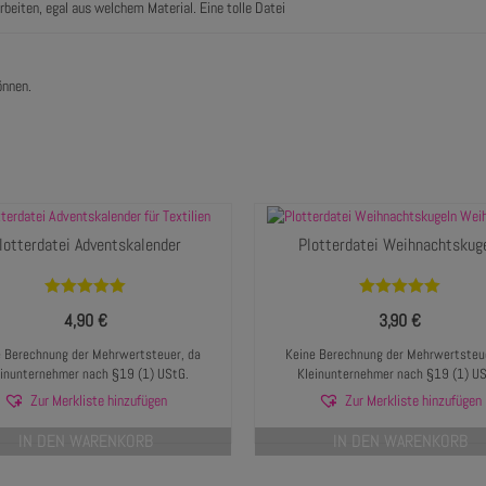
beiten, egal aus welchem Material. Eine tolle Datei
önnen.
lotterdatei Adventskalender
Plotterdatei Weihnachtskug
Bewertet mit
Bewertet mit
4,90
€
3,90
€
5.00
von 5
5.00
von 5
 Berechnung der Mehrwertsteuer, da
Keine Berechnung der Mehrwertsteue
einunternehmer nach §19 (1) UStG.
Kleinunternehmer nach §19 (1) US
Zur Merkliste hinzufügen
Zur Merkliste hinzufügen
IN DEN WARENKORB
IN DEN WARENKORB