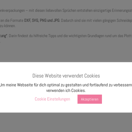
enkverpackungen – mit diesen liebevollen Sprüchen entstehen einzigartige Erinnerungss
lten die Formate
DXF, SVG, PNG und JPG
. Dadurch sind sie mit vielen gängigen Schneide
 zu können.
tung“
. Darin findest du hilfreiche Tipps und die wichtigsten Grundlagen rund um das Plo
.
Diese Website verwendet Cookies
Um meine Webseite für dich optimal zu gestalten und fortlaufend zu verbessern
verwenden ich Cookies.
Cookie Einstellungen
Akzeptieren