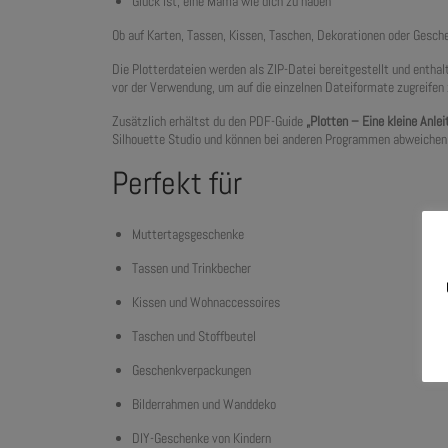
Glück ist, eine Mama wie dich zu haben
Ob auf Karten, Tassen, Kissen, Taschen, Dekorationen oder Gesch
Die Plotterdateien werden als ZIP-Datei bereitgestellt und entha
vor der Verwendung, um auf die einzelnen Dateiformate zugreifen
Zusätzlich erhältst du den PDF-Guide
„Plotten – Eine kleine Anlei
Silhouette Studio und können bei anderen Programmen abweichen
Perfekt für
Muttertagsgeschenke
Tassen und Trinkbecher
Kissen und Wohnaccessoires
Taschen und Stoffbeutel
Geschenkverpackungen
Bilderrahmen und Wanddeko
DIY-Geschenke von Kindern