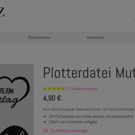
Plotterdateien
Newsletter
Plotterdatei Mu
(
1
Kundenrezension)
Bewertet mit
1
4,90
€
5.00
von 5,
basierend
auf
Keine Berechnung der Mehrwertsteuer, da Kleinunternehmer
Kundenbewertung
ZIP-Plotterdatei zum selber plotten, versandkostenfrei
Sofort zum Download verfügbar
Zur Merkliste hinzufügen