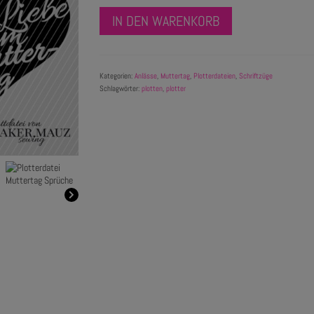
IN DEN WARENKORB
Kategorien:
Anlässe
,
Muttertag
,
Plotterdateien
,
Schriftzüge
Schlagwörter:
plotten
,
plotter