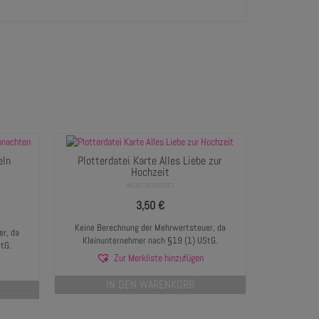
5
von 5
eln
Plotterdatei Karte Alles Liebe zur
Hochzeit
NICHT BEWERTET
3,50
€
Keine Berechnung der Mehrwertsteuer, da
r, da
Kleinunternehmer nach §19 (1) UStG.
tG.
Zur Merkliste hinzufügen
IN DEN WARENKORB