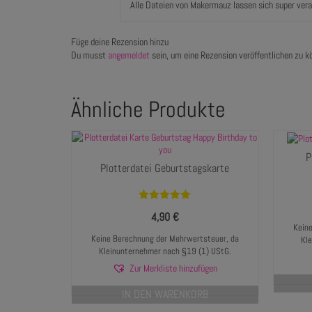
Alle Dateien von Makermauz lassen sich super verar
Füge deine Rezension hinzu
Du musst
angemeldet
sein, um eine Rezension veröffentlichen zu k
Ähnliche Produkte
P
Plotterdatei Geburtstagskarte
Bewertet mit
4,90
€
5.00
von 5
Keine
Keine Berechnung der Mehrwertsteuer, da
Kl
Kleinunternehmer nach §19 (1) UStG.
Zur Merkliste hinzufügen
IN DEN WARENKORB