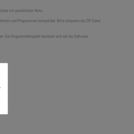
tücke mit persönlicher Note.
plottern und Programmen kompatibel. Bitte entpacke die ZIP-Datei
tten. Die Programmbeispiele beziehen sich auf die Software
,