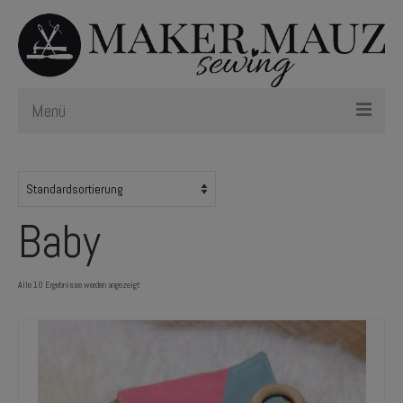
Menü
Schnittmuster
Plotterdateien
Baby
Newsletter
Nählexikon
Alle 10 Ergebnisse werden angezeigt