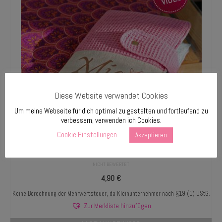
Diese Website verwendet Cookies
Um meine Webseite für dich optimal zu gestalten und fortlaufend zu
verbessern, verwenden ich Cookies.
Cookie Einstellungen
Akzeptieren
Diaper bag Mia
NICHT BEWERTET
4,90
€
Keine Berechnung der Mehrwertsteuer, da Kleinunternehmer nach §19 (1) UStG.
Zur Merkliste hinzufügen