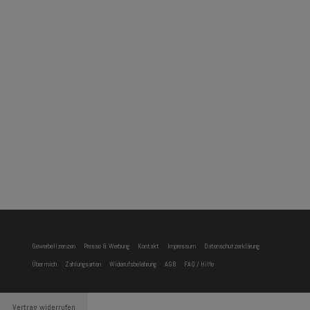
Gewerbelizenzen
Presse & Werbung
Kontakt
Impressum
Datenschutzerklärung
Über mich
Zahlungsarten
Widerrufsbelehrung
AGB
FAQ / Hilfe
Vertrag widerrufen