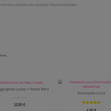
n mit Vlies verstärken oder waschbare Füllwatte hineinfüllen.
önnen.
gginghose Laiska + Hoodie Nafia
Kreistasche Lorrie
NICHT BEWERTET
10,90
€
Bewertet mit
4,90
€