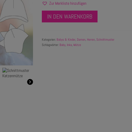
Zur Merkliste hinzufügen
IN DEN WARENKORB
Kategorien:
Babys & Kinder
,
Damen
,
Herren
,
Schnittmuster
Schlagwörter:
Baby
,
Inka
,
Mütze