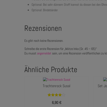
Optional: Bei sehr dünnem Stoff kannst du diesen bei den Ohre
Optional: Bindebänder
Rezensionen
Es gibt noch keine Rezensionen.
Schreibe die erste Rezension für „Mütze Inka (Gr. 45 – 65)“
Du musst
angemeldet
sein, um eine Rezension veröffentlichen zu k
Ähnliche Produkte
Trachtenrock Susal
Set Jo
Bewertet
6,90
€
mit
4.00
von 5