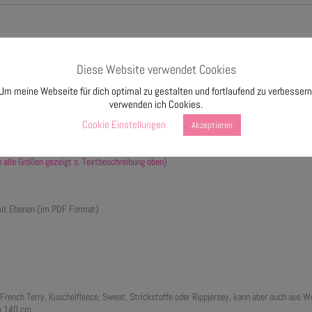
Diese Website verwendet Cookies
 45 – 65) und kann mit oder ohne Ohren genäht werden. Ohne Ohren kann sie als Wende
Um meine Webseite für dich optimal zu gestalten und fortlaufend zu verbessern
r den Winter verwendet werden und eignet sich für Anfängerinnen und Anfänger.
verwenden ich Cookies.
 Set mit allen Größen.
Cookie Einstellungen
Akzeptieren
 alle Größen gezeigt s. Textbeschreibung oben)
it Ebenen (im PDF Format)
, French Terry, Kuschelfleece, Sweat, Strickstoffe oder Rippjersey, kann aber auch aus 
on 140 cm.