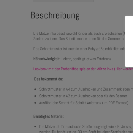
Beschreibung
Die Mütze Inka passt sowohl Kinder als auch Erwachsenen (Größe
Zacken zaubern. Das Schnittmuster kann für den Sommer sowie fü
Das Schnittmuster ist auch in einer Babygröße erhältlich oder als
Nähschwierigkeit
: Leicht, benötigt etwas Erfahrung
Lookbook mit den Probenähbeispielen der Mütze Inka (Hier werden
Das bekommst du:
Schnittmuster in A4 zum Ausdrucken und Zusammenkleben m
Schnittmuster in A2 zum Ausdrucken oder für den Beamer
Ausführliche Schritt für Schritt Anleitung (im PDF Format)
Benötigtes Material:
Die Mütze ist für elastische Stoffe ausgelegt wie z.B. Jersey
werden. Du benötigst ca. 33 cm Stoff bei einer Stoffbreite v