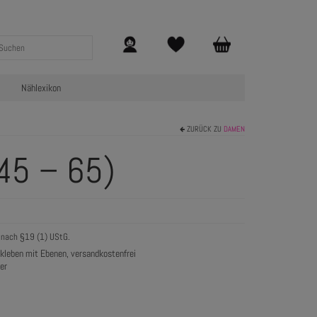
Nählexikon
ZURÜCK ZU
DAMEN
 45 – 65)
 nach §19 (1) UStG.
eben mit Ebenen, versandkostenfrei
er