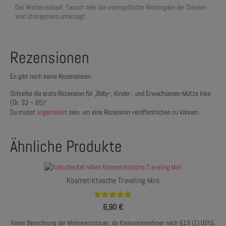
Der Weiterverkauf, Tausch oder die unentgeltliche Weitergabe der Dateien
sind strengstens untersagt.
Rezensionen
Es gibt noch keine Rezensionen.
Schreibe die erste Rezension für „Baby-, Kinder-, und Erwachsenen-Mütze Inka
(Gr. 33 – 65)“
Du musst
angemeldet
sein, um eine Rezension veröffentlichen zu können.
Ähnliche Produkte
Kosmetiktasche Traveling Mini
Bewertet mit
6,90
€
4.86
von 5
Keine Berechnung der Mehrwertsteuer, da Kleinunternehmer nach §19 (1) UStG.