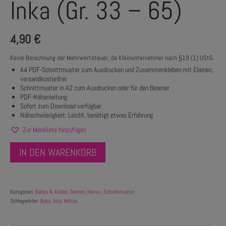
Inka (Gr. 33 – 65)
4,90
€
Keine Berechnung der Mehrwertsteuer, da Kleinunternehmer nach §19 (1) UStG.
A4 PDF-Schnittmuster zum Ausdrucken und Zusammenkleben mit Ebenen,
versandkostenfrei
Schnittmuster in A2 zum Ausdrucken oder für den Beamer
PDF-Nähanleitung
Sofort zum Download verfügbar
Nähschwierigkeit: Leicht, benötigt etwas Erfahrung
Zur Merkliste hinzufügen
IN DEN WARENKORB
Kategorien:
Babys & Kinder
,
Damen
,
Herren
,
Schnittmuster
Schlagwörter:
Baby
,
Inka
,
Mütze