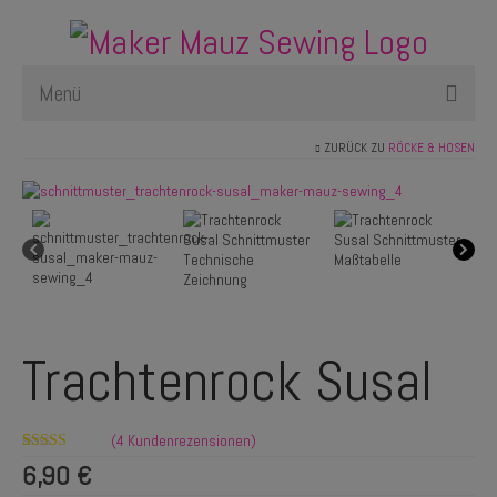
Menü
ZURÜCK ZU
RÖCKE & HOSEN
Schnittmuster
Plotterdateien
Newsletter
Nählexikon
Trachtenrock Susal
(
4
Kundenrezensionen)
Bewertet
4
6,90
€
mit
4.00
von 5,