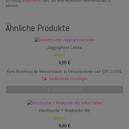
Du musst
angemeldet
sein, um eine Rezension veröffentlichen zu
können.
Ähnliche Produkte
Jogginghose Laiska
Bewertet mit
6,90
€
5.00
von 5
Keine Berechnung der Mehrwertsteuer, da Kleinunternehmer nach §19 (1) UStG.
Zur Merkliste hinzufügen
IN DEN WARENKORB
Handtasche + Weekender Ally
Bewertet mit
9,90
€
5.00
von 5