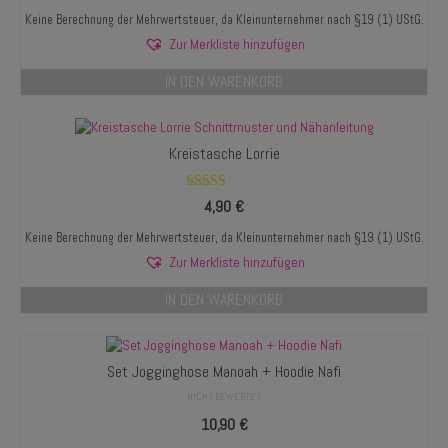
Keine Berechnung der Mehrwertsteuer, da Kleinunternehmer nach §19 (1) UStG.
Zur Merkliste hinzufügen
IN DEN WARENKORB
Kreistasche Lorrie
Bewertet mit
4,90
€
5.00
von 5
Keine Berechnung der Mehrwertsteuer, da Kleinunternehmer nach §19 (1) UStG.
Zur Merkliste hinzufügen
IN DEN WARENKORB
Set Jogginghose Manoah + Hoodie Nafi
NICHT BEWERTET
10,90
€