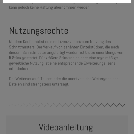
oder Schäden, die durch die Anwendung der Anleitung entstehen,
kann jedoch keine Haftung übernommen werden.
Nutzungsrechte
Mit dem Kauf erhältst du eine Lizenz zur privaten Nutzung des
Schnittmusters. Der Verkauf von genähten Einzelstücken, die nach
diesem Schnittmuster angefertigt wurden, ist bis zu einer Menge von
5 Stück
gestattet. Für größere Stückzahlen oder eine regelmäßige
gewerbliche Nutzung ist eine entsprechende Erweiterungslizenz
erforderlich.
Der Weiterverkauf, Tausch oder die unentgeltliche Weitergabe der
Dateien sind strengstens untersagt.
Videoanleitung