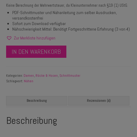
basierend
Keine Berechnung der Mehrwertsteuer, da Kleinunternehmer nach §19 (1) UStG.
auf
Kundenbewertungen
PDF-Schnittmuster und Nähanleitung zum selber Ausdrucken,
versandkostenfrei
Sofort zum Download verfügbar
Nähschwierigkeit Mittel: Benötigt Fortgeschrittene Erfahrung (3 von 4)
Zur Merkliste hinzufügen
IN DEN WARENKORB
Kategorien:
Damen
,
Röcke & Hosen
,
Schnittmuster
Schlagwort:
Nähen
Beschreibung
Rezensionen (4)
Beschreibung