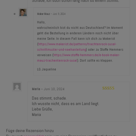
Schade, ich such schon lang nach so einem Schnitt.
5
Maker Mauz
–
Juni 9, 2024
Hallo,
wahrscheinlich bist du nicht aus Deutschland? Im Moment
geht die Bestellung in anderen Ländern noch nicht über
meine Seite. In diesem Fall kann ich dich zu Makerist
(
https://www.makerist.de/patterns/trachtenrock-susal-
schnittmuster-und-naehanleitung
) oder zu Stoffe Hemmers
verweisen (
https://www.stoffe-hemmers.de/e-book-maker-
mauz-trachentenrock-susal
). Dort sollte es klappen.
LG Jaqueline
Maria
–
Juni 10, 2024
Bewertet mit
Das stimmt, schade.
5
von 5
Ich wusste nicht, dass es am Land liegt.
Liebe Grüße,
Maria
Füge deine Rezension hinzu