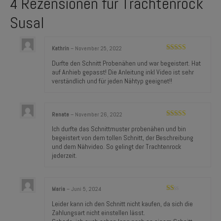
4 Rezensionen für
Trachtenrock
Susal
Kathrin
–
November 25, 2022
Bewertet mit
Durfte den Schnitt Probenähen und war begeistert. Hat
5
von 5
auf Anhieb gepasst! Die Anleitung inkl Video ist sehr
verständlich und für jeden Nähtyp geeignet!!
Renate
–
November 26, 2022
Bewertet mit
Ich durfte das Schnittmuster probenähen und bin
5
von 5
begeistert von dem tollen Schnitt, der Beschreibung
und dem Nähvideo. So gelingt der Trachtenrock
jederzeit.
Maria
–
Juni 5, 2024
Bewertet
Leider kann ich den Schnitt nicht kaufen, da sich die
mit
Zahlungsart nicht einstellen lässt.
1
von