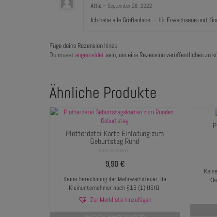
Attia
–
September 28, 2022
Ich habe alle Größenlabel – für Erwachsene und Kin
Füge deine Rezension hinzu
Du musst
angemeldet
sein, um eine Rezension veröffentlichen zu k
Ähnliche Produkte
P
Plotterdatei Karte Einladung zum
Geburtstag Rund
NICHT BEWERTET
9,90
€
Keine
Keine Berechnung der Mehrwertsteuer, da
Kl
Kleinunternehmer nach §19 (1) UStG.
Zur Merkliste hinzufügen