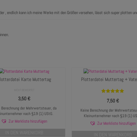
der , endlich kann ich meine Werke mit den Größen versehen, lässt sich super plotten un
önnen.
lotterdatei Karte Muttertag
Plotterdatei Muttertag + Vate
NICHT BEWERTET
Bewertet mit
3,50
€
7,50
€
5.00
von 5
 Berechnung der Mehrwertsteuer, da
Keine Berechnung der Mehrwertsteue
einunternehmer nach §19 (1) UStG.
Kleinunternehmer nach §19 (1) US
Zur Merkliste hinzufügen
Zur Merkliste hinzufügen
IN DEN WARENKORB
IN DEN WARENKORB