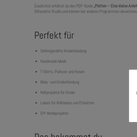
Zusätzlich erhältst du den PDF-Guide
„Plotten – Eine kleine Anlei
Silhouette Studio und können bei anderen Programmen abweichen
Perfekt für
Selbstgenähte Kinderkleidung
Handmade-Mode
T-Shirts, Pullover und Hosen
Baby- und Kinderkleidung
Nähprojekte für Kinder
Labels für Nählabels und Etiketten
DIY-Modeprojekte