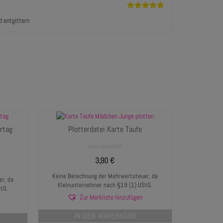
Bewertet mit
d entgittern
5
von 5
rtag
Plotterdatei Karte Taufe
NICHT BEWERTET
3,90
€
Keine Berechnung der Mehrwertsteuer, da
r, da
Kleinunternehmer nach §19 (1) UStG.
tG.
Zur Merkliste hinzufügen
IN DEN WARENKORB