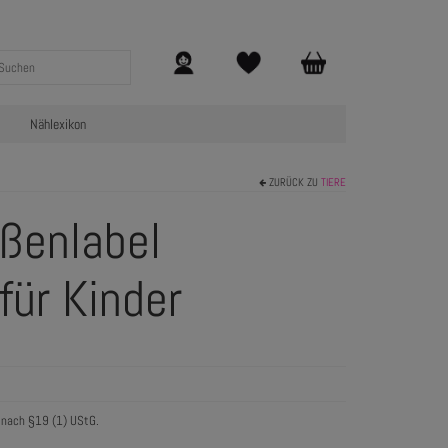
Nählexikon
ZURÜCK ZU
TIERE
ößenlabel
für Kinder
 nach §19 (1) UStG.