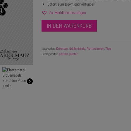
Sofort zum Download verfügbar
Zur Merkliste hinzufügen
IN DEN WARENKORB
Kategorien:
Etiketten
,
Größenlabels
,
Plotterdateien
,
Tiere
Schlagwörter:
plotten
,
plotter