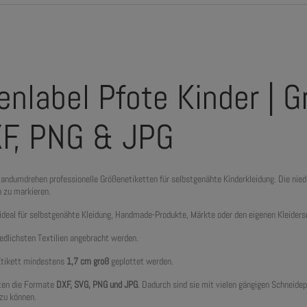
enlabel Pfote Kinder | 
XF, PNG & JPG
andumdrehen professionelle Größenetiketten für selbstgenähte Kinderkleidung. Die ni
h zu markieren.
ideal für selbstgenähte Kleidung, Handmade-Produkte, Märkte oder den eigenen Kleiders
iedlichsten Textilien angebracht werden.
 Etikett mindestens
1,7 cm groß
geplottet werden.
lten die Formate
DXF, SVG, PNG und JPG
. Dadurch sind sie mit vielen gängigen Schneide
 zu können.