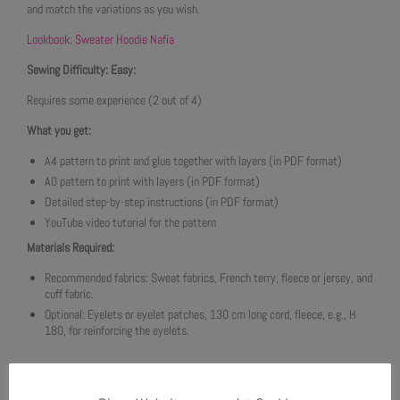
and match the variations as you wish.
Lookbook: Sweater Hoodie Nafia
Sewing Difficulty: Easy:
Requires some experience (2 out of 4)
What you get:
A4 pattern to print and glue together with layers (in PDF format)
A0 pattern to print with layers (in PDF format)
Detailed step-by-step instructions (in PDF format)
YouTube video tutorial for the pattern
Materials Required:
Recommended fabrics: Sweat fabrics, French terry, fleece or jersey, and
cuff fabric.
Optional: Eyelets or eyelet patches, 130 cm long cord, fleece, e.g., H
180, for reinforcing the eyelets.
Measurements: