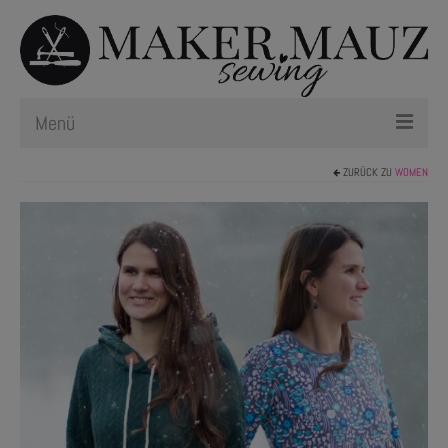
Menü
ZURÜCK ZU
WOMEN
Schnittmuster
Plotterdateien
Newsletter
Nählexikon