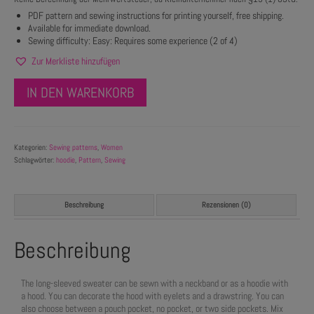
PDF pattern and sewing instructions for printing yourself, free shipping.
Available for immediate download.
Sewing difficulty: Easy: Requires some experience (2 of 4)
Zur Merkliste hinzufügen
IN DEN WARENKORB
Kategorien:
Sewing patterns
,
Women
Schlagwörter:
hoodie
,
Pattern
,
Sewing
Beschreibung
Rezensionen (0)
Beschreibung
The long-sleeved sweater can be sewn with a neckband or as a hoodie with
a hood. You can decorate the hood with eyelets and a drawstring. You can
also choose between a pouch pocket, no pocket, or two side pockets. Mix