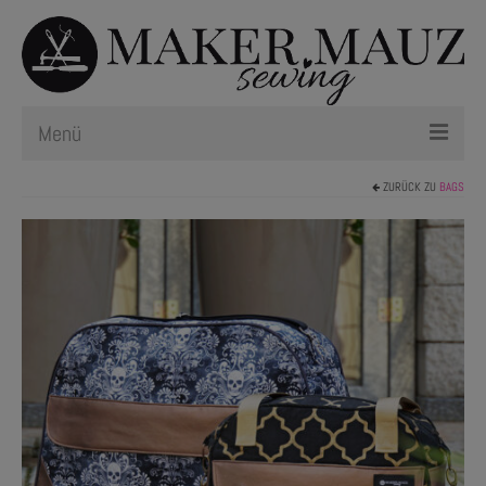
Menü
ZURÜCK ZU
BAGS
Schnittmuster
Plotterdateien
Newsletter
Nählexikon