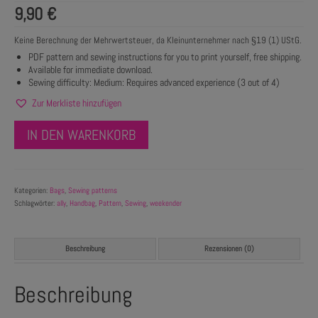
9,90
€
Keine Berechnung der Mehrwertsteuer, da Kleinunternehmer nach §19 (1) UStG.
PDF pattern and sewing instructions for you to print yourself, free shipping.
Available for immediate download.
Sewing difficulty: Medium: Requires advanced experience (3 out of 4)
Zur Merkliste hinzufügen
IN DEN WARENKORB
Kategorien:
Bags
,
Sewing patterns
Schlagwörter:
ally
,
Handbag
,
Pattern
,
Sewing
,
weekender
Beschreibung
Rezensionen (0)
Beschreibung