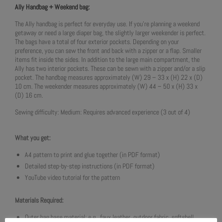
Ally Handbag + Weekend bag:
The Ally handbag is perfect for everyday use. If you’re planning a weekend
getaway or need a large diaper bag, the slightly larger weekender is perfect.
The bags have a total of four exterior pockets. Depending on your
preference, you can sew the front and back with a zipper or a flap. Smaller
items fit inside the sides. In addition to the large main compartment, the
Ally has two interior pockets. These can be sewn with a zipper and/or a slip
pocket. The handbag measures approximately (W) 29 – 33 x (H) 22 x (D)
10 cm. The weekender measures approximately (W) 44 – 50 x (H) 33 x
(D) 16 cm.
Sewing difficulty: Medium: Requires advanced experience (3 out of 4)
What you get:
A4 pattern to print and glue together (in PDF format)
Detailed step-by-step instructions (in PDF format)
YouTube video tutorial for the pattern
Materials Required:
Outer bag base material: e.g., faux leather, outdoor fabric, softshell,