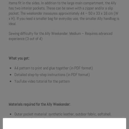
items fit in the sides. In addition to the large main compartment, the Ally
has two interior pockets. These can be sewn with a zipper and/or a slip
pocket. The weekender measures approximately 44 – 50 x 33 x 16 cm (W
x H). If you need a smaller bag for everyday use, the smaller Ally handbag is
ideal.
Sewing difficulty for the Ally Weekender: Medium – Requires advanced
experience (3 out of 4)
What you get:
A4 pattern to print and glue together (in PDF format)
Detailed step-by-step instructions (in PDF format)
YouTube video tutorial for the pattern
Materials required for the Ally Weekender:
Outer pocket material: synthetic leather, outdoor fabric, softshell,
canvas, cork, or corduroy.
Inner pocket material: cotton woven fabric, oilcloth, mesh, or vinyl.