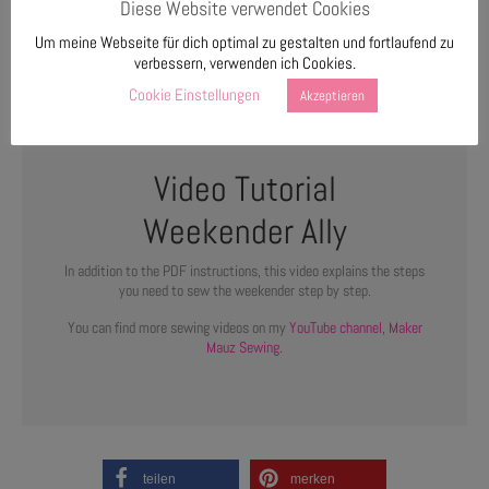
Diese Website verwendet Cookies
Lining material: fleece and foam.
1-3 zippers, zipper foot, bag straps, double-sided tape.
Um meine Webseite für dich optimal zu gestalten und fortlaufend zu
verbessern, verwenden ich Cookies.
Cookie Einstellungen
Akzeptieren
Video Tutorial
Weekender Ally
In addition to the PDF instructions, this video explains the steps
you need to sew the weekender step by step.
You can find more sewing videos on my
YouTube channel, Maker
Mauz Sewing.
teilen
merken