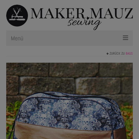
Menü
ZURÜCK ZU
BAGS
Schnittmuster
Plotterdateien
Newsletter
Nählexikon