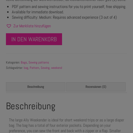
PDF pattern and sewing instructions for you to print yourself, free shipping.
Available for immediate download.
Sewing difficulty: Medium: Requires advanced experience (3 out of 4)
Zur Merkliste hinzufügen
IN DEN WARENKORB
Kategorien:
Bags
,
Sewing patterns
Schlagwörter:
bag
,
Pattern
,
Sewing
,
weekend
Beschreibung
Rezensionen (0)
Beschreibung
The large Ally Weekender is ideal for short weekend trips or as a large diaper
bag. The bag has a total of four exterior pockets. Depending on your
preference, you can sew the front and back with a zipper or a flap. Smaller