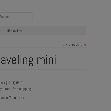
Nählexikon
ZURÜCK ZU
BAGS
aveling mini
nach §19 (1) UStG.
yourself, free shipping.
ience (3 out of 4)