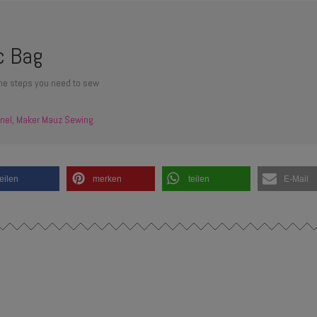
l
c Bag
 the steps you need to sew
nel, Maker Mauz Sewing.
teilen
merken
teilen
E-Mail