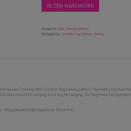
IN DEN WARENKORB
Kategorien:
Bags
,
Sewing patterns
Schlagwörter:
cosmetic bag
,
Pattern
,
Sewing
ly love my new Traveling Mini Cosmetic Bag sewing pattern! The toiletry bag has
 also has a handle for carrying and a ring for hanging. The bag measures approxi
– Requires advanced experience (3 out of 4)