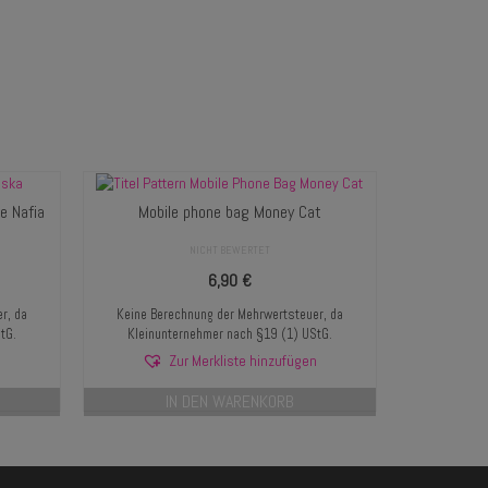
e Nafia
Mobile phone bag Money Cat
NICHT BEWERTET
6,90
€
r, da
Keine Berechnung der Mehrwertsteuer, da
tG.
Kleinunternehmer nach §19 (1) UStG.
n
Zur Merkliste hinzufügen
IN DEN WARENKORB