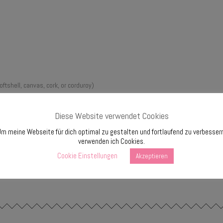
oftshell, canvas, cork, or corduroy)
mesh, or vinyl)
Diese Website verwendet Cookies
m meine Webseite für dich optimal zu gestalten und fortlaufend zu verbesser
verwenden ich Cookies.
Cookie Einstellungen
Akzeptieren