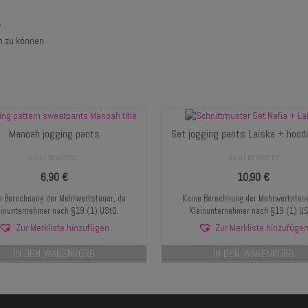
“
n zu können.
Manoah jogging pants
Set jogging pants Laiska + hoodi
NICHT BEWERTET
NICHT BEWERTET
6,90
€
10,90
€
e Berechnung der Mehrwertsteuer, da
Keine Berechnung der Mehrwertsteue
einunternehmer nach §19 (1) UStG.
Kleinunternehmer nach §19 (1) US
Zur Merkliste hinzufügen
Zur Merkliste hinzufüge
IN DEN WARENKORB
IN DEN WARENKORB