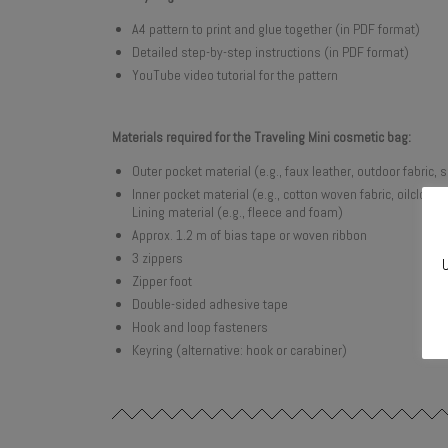
A4 pattern to print and glue together (in PDF format)
Detailed step-by-step instructions (in PDF format)
YouTube video tutorial for the pattern
Materials required for the Traveling Mini cosmetic bag:
Outer pocket material (e.g., faux leather, outdoor fabric, s
Inner pocket material (e.g., cotton woven fabric, oilcloth, 
Lining material (e.g., fleece and foam)
Approx. 1.2 m of bias tape or woven ribbon
3 zippers
U
Zipper foot
Double-sided adhesive tape
Hook and loop fasteners
Keyring (alternative: hook or carabiner)