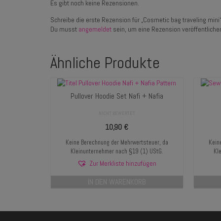
Es gibt noch keine Rezensionen.
Schreibe die erste Rezension für „Cosmetic bag traveling mini
Du musst
angemeldet
sein, um eine Rezension veröffentliche
Ähnliche Produkte
Pullover Hoodie Set Nafi + Nafia
NICHT BEWERTET
10,90
€
Keine Berechnung der Mehrwertsteuer, da
Kein
Kleinunternehmer nach §19 (1) UStG.
Kl
Zur Merkliste hinzufügen
IN DEN WARENKORB