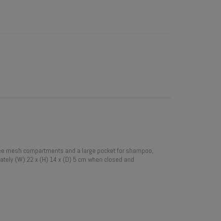
 three mesh compartments and a large pocket for shampoo,
mately (W) 22 x (H) 14 x (D) 5 cm when closed and