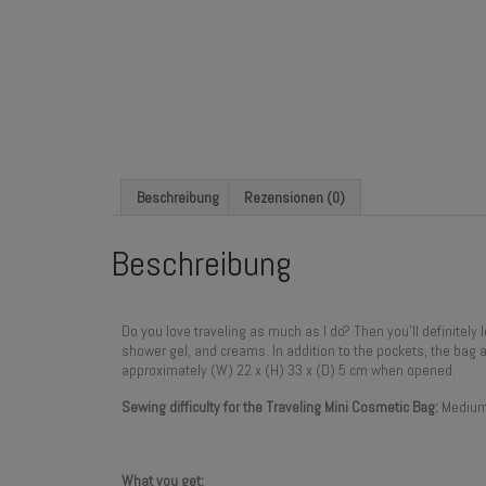
Beschreibung
Rezensionen (0)
Beschreibung
Do you love traveling as much as I do? Then you’ll definite
shower gel, and creams. In addition to the pockets, the bag
approximately (W) 22 x (H) 33 x (D) 5 cm when opened.
Sewing difficulty for the Traveling Mini Cosmetic Bag:
Medium 
What you get
: