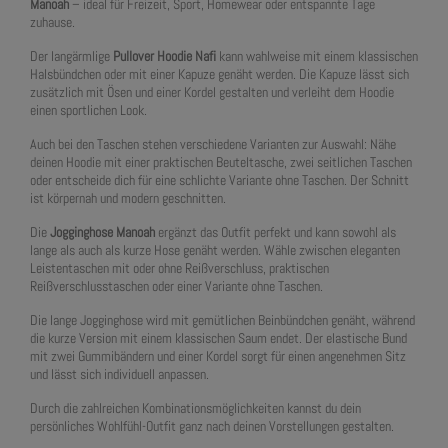
Manoah
– ideal für Freizeit, Sport, Homewear oder entspannte Tage
zuhause.
Der langärmlige
Pullover Hoodie Nafi
kann wahlweise mit einem klassischen
Halsbündchen oder mit einer Kapuze genäht werden. Die Kapuze lässt sich
zusätzlich mit Ösen und einer Kordel gestalten und verleiht dem Hoodie
einen sportlichen Look.
Auch bei den Taschen stehen verschiedene Varianten zur Auswahl: Nähe
deinen Hoodie mit einer praktischen Beuteltasche, zwei seitlichen Taschen
oder entscheide dich für eine schlichte Variante ohne Taschen. Der Schnitt
ist körpernah und modern geschnitten.
Die
Jogginghose Manoah
ergänzt das Outfit perfekt und kann sowohl als
lange als auch als kurze Hose genäht werden. Wähle zwischen eleganten
Leistentaschen mit oder ohne Reißverschluss, praktischen
Reißverschlusstaschen oder einer Variante ohne Taschen.
Die lange Jogginghose wird mit gemütlichen Beinbündchen genäht, während
die kurze Version mit einem klassischen Saum endet. Der elastische Bund
mit zwei Gummibändern und einer Kordel sorgt für einen angenehmen Sitz
und lässt sich individuell anpassen.
Durch die zahlreichen Kombinationsmöglichkeiten kannst du dein
persönliches Wohlfühl-Outfit ganz nach deinen Vorstellungen gestalten.