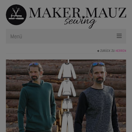
Menü
ZURÜCK ZU
HERREN
Schnittmuster
Plotterdateien
Newsletter
Nählexikon