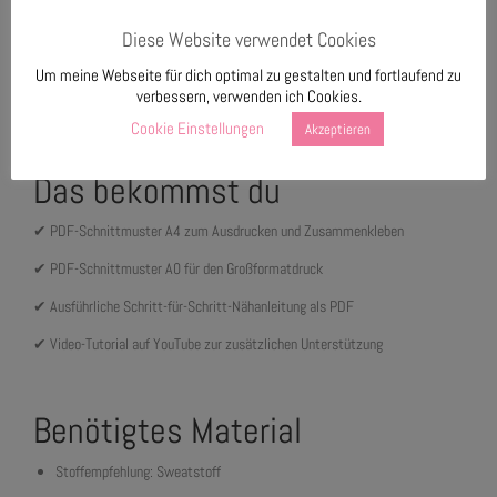
von 4)
Diese Website verwendet Cookies
Für dieses Projekt sind grundlegende Näherfahrungen hilfreich. Die
Um meine Webseite für dich optimal zu gestalten und fortlaufend zu
ausführliche Anleitung begleitet dich Schritt für Schritt durch den gesamten
verbessern, verwenden ich Cookies.
Nähprozess.
Cookie Einstellungen
Akzeptieren
Das bekommst du
✔ PDF-Schnittmuster A4 zum Ausdrucken und Zusammenkleben
✔ PDF-Schnittmuster A0 für den Großformatdruck
✔ Ausführliche Schritt-für-Schritt-Nähanleitung als PDF
✔ Video-Tutorial auf YouTube zur zusätzlichen Unterstützung
Benötigtes Material
Stoffempfehlung: Sweatstoff