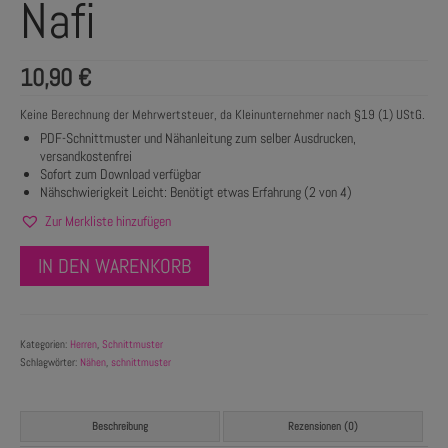
Nafi
10,90
€
Keine Berechnung der Mehrwertsteuer, da Kleinunternehmer nach §19 (1) UStG.
PDF-Schnittmuster und Nähanleitung zum selber Ausdrucken,
versandkostenfrei
Sofort zum Download verfügbar
Nähschwierigkeit Leicht: Benötigt etwas Erfahrung (2 von 4)
Zur Merkliste hinzufügen
IN DEN WARENKORB
Kategorien:
Herren
,
Schnittmuster
Schlagwörter:
Nähen
,
schnittmuster
Beschreibung
Rezensionen (0)