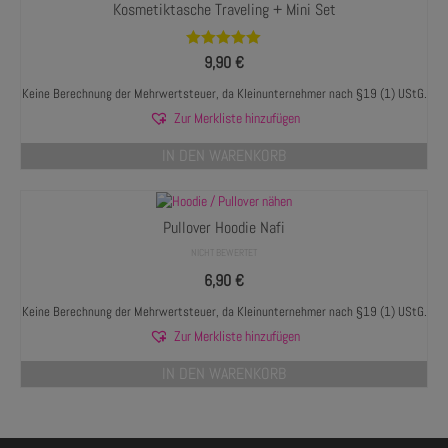
Kosmetiktasche Traveling + Mini Set
Bewertet mit
9,90
€
5.00
von 5
Keine Berechnung der Mehrwertsteuer, da Kleinunternehmer nach §19 (1) UStG.
Zur Merkliste hinzufügen
IN DEN WARENKORB
Pullover Hoodie Nafi
NICHT BEWERTET
6,90
€
Keine Berechnung der Mehrwertsteuer, da Kleinunternehmer nach §19 (1) UStG.
Zur Merkliste hinzufügen
IN DEN WARENKORB