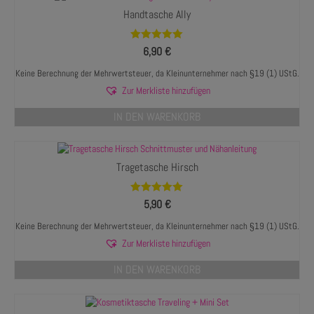
Handtasche Ally
Bewertet mit
6,90
€
5.00
von 5
Keine Berechnung der Mehrwertsteuer, da Kleinunternehmer nach §19 (1) UStG.
Zur Merkliste hinzufügen
IN DEN WARENKORB
Tragetasche Hirsch
Bewertet mit
5,90
€
5.00
von 5
Keine Berechnung der Mehrwertsteuer, da Kleinunternehmer nach §19 (1) UStG.
Zur Merkliste hinzufügen
IN DEN WARENKORB