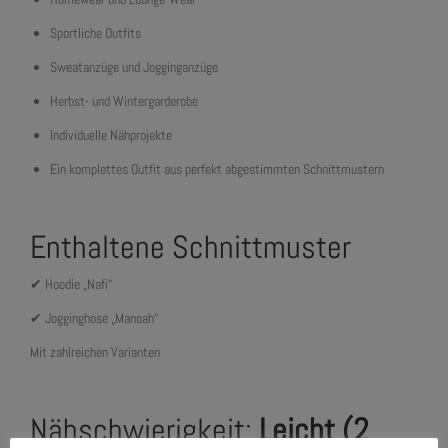
Sportliche Outfits
Sweatanzüge und Jogginganzüge
Herbst- und Wintergarderobe
Individuelle Nähprojekte
Ein komplettes Outfit aus perfekt abgestimmten Schnittmustern
Enthaltene Schnittmuster
✔ Hoodie „Nafi“
✔ Jogginghose „Manoah“
Mit zahlreichen Varianten
Nähschwierigkeit:
Leicht (2