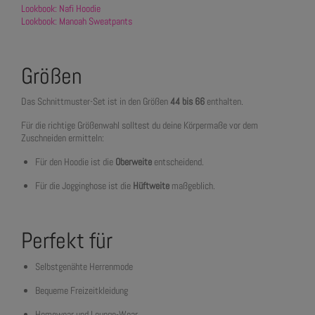
Lookbook: Nafi Hoodie
Lookbook: Manoah Sweatpants
Größen
Das Schnittmuster-Set ist in den Größen
44 bis 66
enthalten.
Für die richtige Größenwahl solltest du deine Körpermaße vor dem
Zuschneiden ermitteln:
Für den Hoodie ist die
Oberweite
entscheidend.
Für die Jogginghose ist die
Hüftweite
maßgeblich.
Perfekt für
Selbstgenähte Herrenmode
Bequeme Freizeitkleidung
Homewear und Lounge-Wear