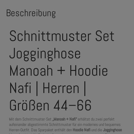
Beschreibung
Schnittmuster Set
Jogginghose
Manoah + Hoodie
Nafi | Herren |
Größen 44–66
Mit dem Schnittmuster-Set
„Manoah + Nafi“
erhältst du zwei perfekt
aufeinander abgestimmte Schnittmuster für ein modernes und bequemes
Herren-Outfit. Das Sparpaket enthält den
Hoodie Nafi
und die
Jogginghose