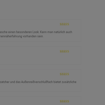
Bewertet mit
Tasche einen besonderen Look. Kann man natürlich auch
5
von 5
schennäherfahrung vorhanden sein.
Bewertet mit
5
von 5
Bewertet mit
atcher und das Außenreißverschlußfach bietet zusätzliche
5
von 5