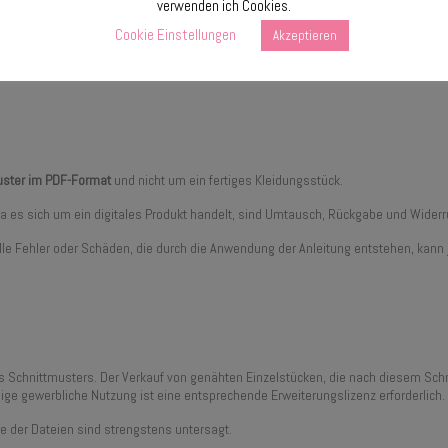
verwenden ich Cookies.
Cookie Einstellungen
Akzeptieren
, Optional: Paspelband
muster im PDF-Format
und nicht um ein fertiges Kleidungsstück.
 Da es sich um ein digitales Produkt handelt, sind Umtausch, Rückgabe und Wid
tuelle Fehler oder Schäden, die durch die Anwendung der Anleitung entstehen, k
es Schnittmusters. Der Verkauf von genähten Einzelstücken, die nach diesem Schn
ige gewerbliche Nutzung ist eine entsprechende Erweiterungslizenz erforderlich.
e der Dateien sind strengstens untersagt.