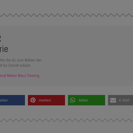
g
rie
ritte die du zum Nähen der
für Schritt erklärt.
anal Maker Mauz Sewing
teilen
merken
teilen
E-Mail