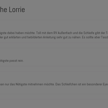
he Lorrie
igste dabei haben möchte. Toll mit dem RV Außenfach und die Schleife gibt der 
er gut erklärten und bebilderten Anleitung sehr gut zu nähen. Es sollte aber Ta
tigste passt rein.
n nur das Nötigste mitnehmen möchte. Das Schleifchen ist ein besonderer Eyec