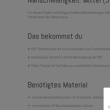
Nähschwierigkeit: Mittel (3
Für dieses Projekt sind fortgeschrittene Näherfahrungen hilf
Schritt durch den Nähprozess.
Das bekommst du
✔ PDF-Schnittmuster A4 zum Ausdrucken und Zusammenkl
✔ Ausführliche Schritt-für-Schritt-Nähanleitung als PDF
✔ Video-Tutorial auf YouTube zur zusätzlichen Unterstützun
Benötigtes Material
Grundmaterial Außentasche z.B. Kunstleder, Outdoorstoff
Innentasche z.B. Baumwollwebware, Canvas
U