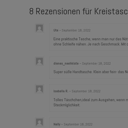
8 Rezensionen für
Kreistasc
Ute
–
September 18, 2022
Eine praktische Tasche, wenn man nur das Nöt
ohne Schleife nähen. Je nach Geschmack. Mit d
dianas_naehkiste
–
September 18, 2022
Super süße Handtasche. Klein aber fein- das Nö
Isabella R.
–
September 18, 2022
Tolles Täschchen,ideal zum Ausgehen, wenn ma
Steckmlglichkeit.
Nelly
–
September 18, 2022