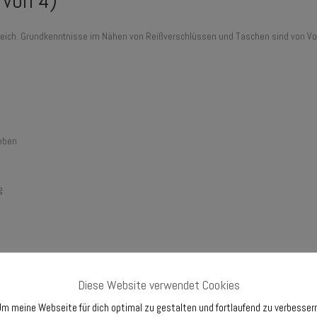
 von 4)
reich. Grundkenntnisse im Nähen von Reißverschlüssen und Taschen sind von Vortei
eben
g
, Canvas, Korkstoff oder Cord Grundmaterial
Diese Website verwendet Cookies
m meine Webseite für dich optimal zu gestalten und fortlaufend zu verbesser