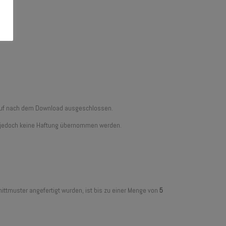
erruf nach dem Download ausgeschlossen.
ann jedoch keine Haftung übernommen werden.
ittmuster angefertigt wurden, ist bis zu einer Menge von
5