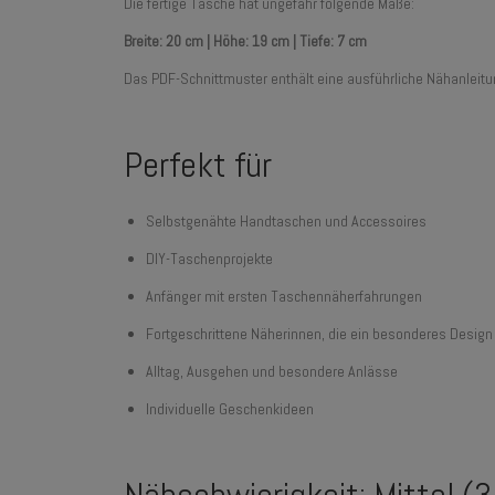
Die fertige Tasche hat ungefähr folgende Maße:
Breite: 20 cm | Höhe: 19 cm | Tiefe: 7 cm
Das PDF-Schnittmuster enthält eine ausführliche Nähanleitung 
Perfekt für
Selbstgenähte Handtaschen und Accessoires
DIY-Taschenprojekte
Anfänger mit ersten Taschennäherfahrungen
Fortgeschrittene Näherinnen, die ein besonderes Desig
Alltag, Ausgehen und besondere Anlässe
Individuelle Geschenkideen