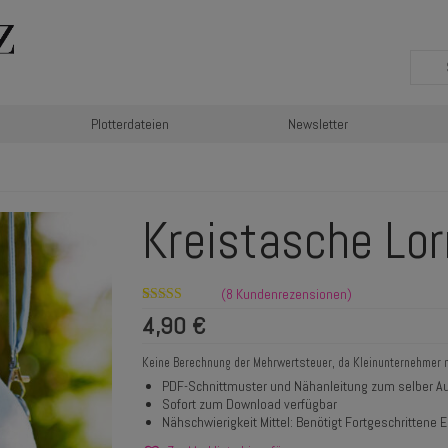
Plotterdateien
Newsletter
Kreistasche Lor
(
8
Kundenrezensionen)
Bewertet mit
8
4,90
€
5.00
von 5,
basierend auf
Kundenbewertungen
Keine Berechnung der Mehrwertsteuer, da Kleinunternehmer 
PDF-Schnittmuster und Nähanleitung zum selber Au
Sofort zum Download verfügbar
Nähschwierigkeit Mittel: Benötigt Fortgeschrittene E