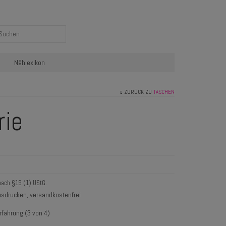
Nählexikon
ZURÜCK ZU
TASCHEN
rie
nach §19 (1) UStG.
sdrucken, versandkostenfrei
rfahrung (3 von 4)