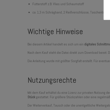
Futterstoff z.B. Vlies und Schaumstoff
ca. 1,3 m Schrägband, 2 Reißverschlüsse, Taschenträger
Wichtige Hinweise
Bei diesem Artikel handelt es sich um ein
digitales Schnitt
Nach dem Kauf steht die Datei direkt zum Download bereit.
Die Anleitung wurde mit größter Sorgfalt erstellt. Für even
Nutzungsrechte
Mit dem Kauf erhältst du eine Lizenz zur privaten Nutzung d
Stück
gestattet. Für größere Stückzahlen oder eine regelmäß
Der Weiterverkauf, Tausch oder die unentgeltliche Weitergab