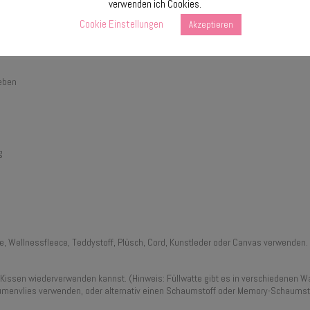
verwenden ich Cookies.
Cookie Einstellungen
Akzeptieren
eben
g
e, Wellnessfleece, Teddystoff, Plüsch, Cord, Kunstleder oder Canvas verwenden. D
n Kissen wiederverwenden kannst. (Hinweis: Füllwatte gibt es in verschiedenen 
menvlies verwenden, oder alternativ einen Schaumstoff oder Memory-Schaumsto