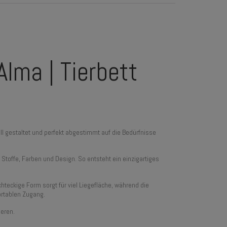
lma | Tierbett
ll gestaltet und perfekt abgestimmt auf die Bedürfnisse
Stoffe, Farben und Design. So entsteht ein einzigartiges
teckige Form sorgt für viel Liegefläche, während die
ortablen Zugang.
ieren.