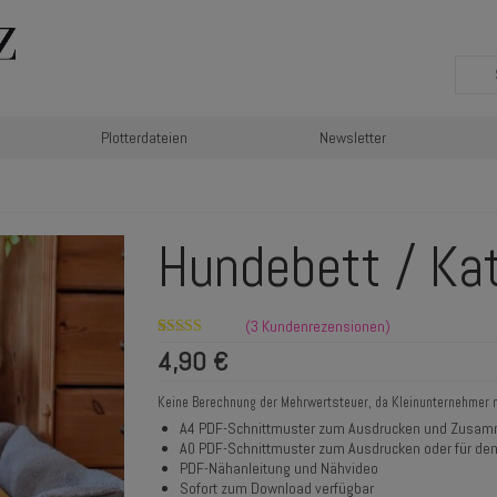
Plotterdateien
Newsletter
Hundebett / Ka
(
3
Kundenrezensionen)
Bewertet mit
3
4,90
€
5.00
von 5,
basierend auf
Kundenbewertungen
Keine Berechnung der Mehrwertsteuer, da Kleinunternehmer 
A4 PDF-Schnittmuster zum Ausdrucken und Zusamm
A0 PDF-Schnittmuster zum Ausdrucken oder für de
PDF-Nähanleitung und Nähvideo
Sofort zum Download verfügbar