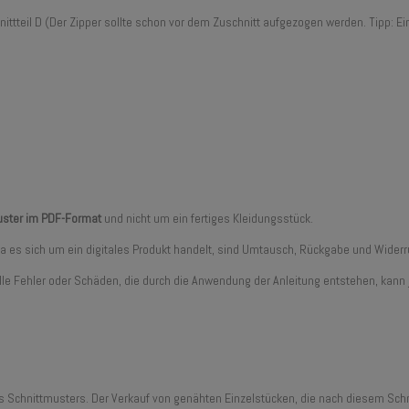
nittteil D (Der Zipper sollte schon vor dem Zuschnitt aufgezogen werden. Tipp: 
muster im PDF-Format
und nicht um ein fertiges Kleidungsstück.
 Da es sich um ein digitales Produkt handelt, sind Umtausch, Rückgabe und Wid
tuelle Fehler oder Schäden, die durch die Anwendung der Anleitung entstehen, k
es Schnittmusters. Der Verkauf von genähten Einzelstücken, die nach diesem Schn