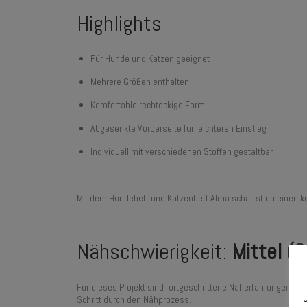
Highlights
Für Hunde und Katzen geeignet
Mehrere Größen enthalten
Komfortable rechteckige Form
Abgesenkte Vorderseite für leichteren Einstieg
Individuell mit verschiedenen Stoffen gestaltbar
Mit dem Hundebett und Katzenbett Alma schaffst du einen ku
Nähschwierigkeit:
Mittel (3
Für dieses Projekt sind fortgeschrittene Näherfahrungen hilf
U
Schritt durch den Nähprozess.