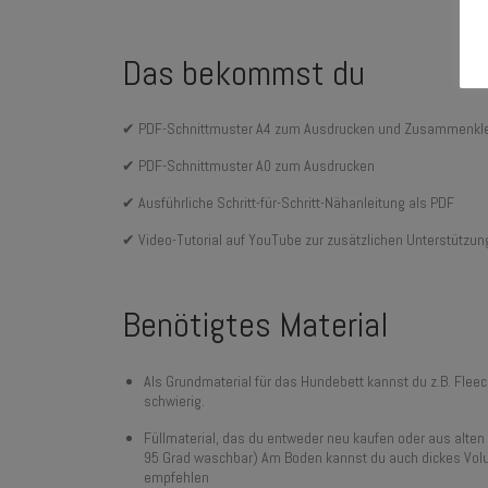
Das bekommst du
✔ PDF-Schnittmuster A4 zum Ausdrucken und Zusammenkl
✔ PDF-Schnittmuster A0 zum Ausdrucken
✔ Ausführliche Schritt-für-Schritt-Nähanleitung als PDF
✔ Video-Tutorial auf YouTube zur zusätzlichen Unterstützun
Benötigtes Material
Als Grundmaterial für das Hundebett kannst du z.B. Fleec
schwierig.
Füllmaterial, das du entweder neu kaufen oder aus alte
95 Grad waschbar) Am Boden kannst du auch dickes Volu
empfehlen