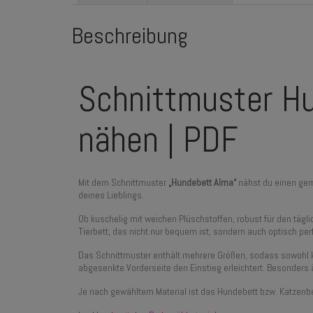
Beschreibung
Schnittmuster Hu
nähen | PDF
Mit dem Schnittmuster
„Hundebett Alma“
nähst du einen gemü
deines Lieblings.
Ob kuschelig mit weichen Plüschstoffen, robust für den tägl
Tierbett, das nicht nur bequem ist, sondern auch optisch per
Das Schnittmuster enthält mehrere Größen, sodass sowohl kl
abgesenkte Vorderseite den Einstieg erleichtert. Besonders ä
Je nach gewähltem Material ist das Hundebett bzw. Katzenbet