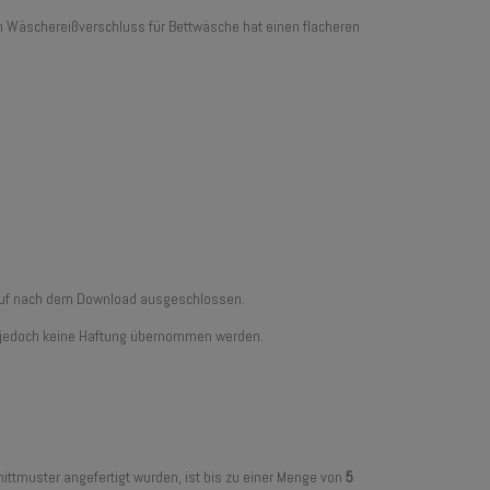
Ein Wäschereißverschluss für Bettwäsche hat einen flacheren
erruf nach dem Download ausgeschlossen.
ann jedoch keine Haftung übernommen werden.
ittmuster angefertigt wurden, ist bis zu einer Menge von
5