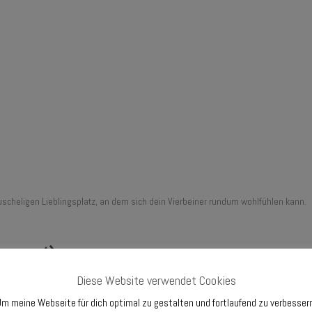
scheligen Lieblingsplatz, an dem sich dein Vierbeiner rundum wohlfühlen kann.
 von 4)
Diese Website verwendet Cookies
reich. Grundkenntnisse im Nähen von Reißverschlüssen und Taschen sind von Vortei
m meine Webseite für dich optimal zu gestalten und fortlaufend zu verbesser