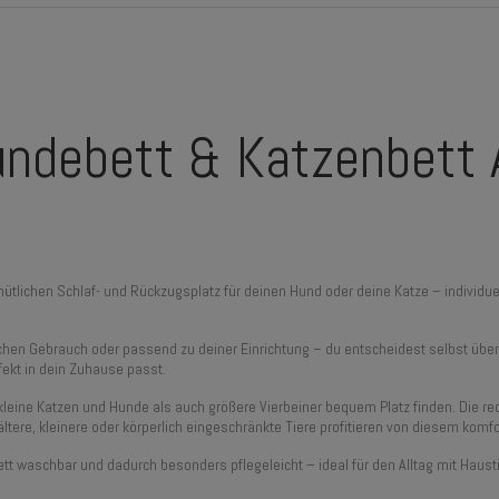
ndebett & Katzenbett A
tlichen Schlaf- und Rückzugsplatz für deinen Hund oder deine Katze – individue
ichen Gebrauch oder passend zu deiner Einrichtung – du entscheidest selbst über 
fekt in dein Zuhause passt.
eine Katzen und Hunde als auch größere Vierbeiner bequem Platz finden. Die rech
ltere, kleinere oder körperlich eingeschränkte Tiere profitieren von diesem komf
t waschbar und dadurch besonders pflegeleicht – ideal für den Alltag mit Haust