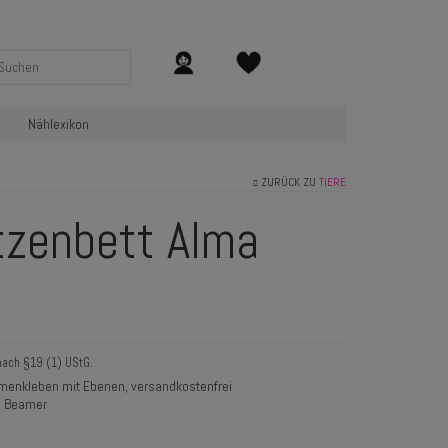
Nählexikon
ZURÜCK ZU
TIERE
tzenbett Alma
nach §19 (1) UStG.
enkleben mit Ebenen, versandkostenfrei
n Beamer