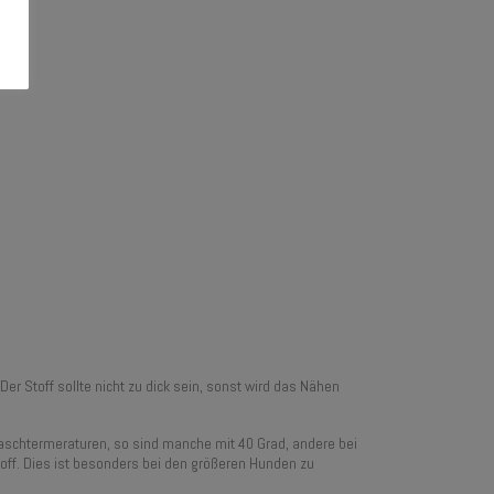
er Stoff sollte nicht zu dick sein, sonst wird das Nähen
Waschtermeraturen, so sind manche mit 40 Grad, andere bei
ff. Dies ist besonders bei den größeren Hunden zu