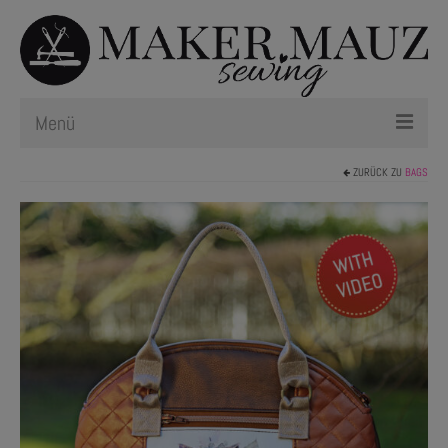
Menü
ZURÜCK ZU
BAGS
Schnittmuster
Plotterdateien
Newsletter
Nählexikon