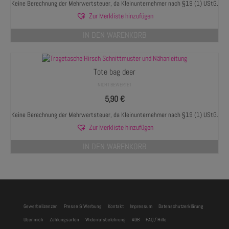
Keine Berechnung der Mehrwertsteuer, da Kleinunternehmer nach §19 (1) UStG.
Zur Merkliste hinzufügen
IN DEN WARENKORB
Tote bag deer
NICHT BEWERTET
5,90
€
Keine Berechnung der Mehrwertsteuer, da Kleinunternehmer nach §19 (1) UStG.
Zur Merkliste hinzufügen
IN DEN WARENKORB
Gewerbelizenzen
Presse & Werbung
Kontakt
Impressum
Datenschutzerklärung
Über mich
Zahlungsarten
Widerrufsbelehrung
AGB
FAQ / Hilfe