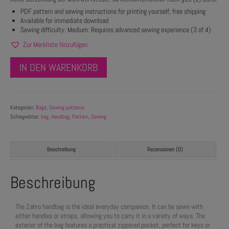
PDF pattern and sewing instructions for printing yourself, free shipping
Available for immediate download
Sewing difficulty: Medium: Requires advanced sewing experience (3 of 4)
Zur Merkliste hinzufügen
IN DEN WARENKORB
Kategorien:
Bags
,
Sewing patterns
Schlagwörter:
bag
,
Handbag
,
Pattern
,
Sewing
Beschreibung
Rezensionen (0)
Beschreibung
The Zahro handbag is the ideal everyday companion. It can be sewn with
either handles or straps, allowing you to carry it in a variety of ways. The
exterior of the bag features a practical zippered pocket, perfect for keys or