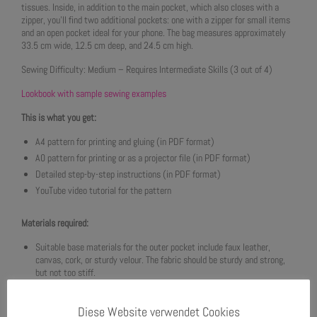
tissues. Inside, in addition to the main pocket, which also closes with a
zipper, you’ll find two additional pockets: one with a zipper for small items
and an open pocket ideal for your phone. The bag measures approximately
33.5 cm wide, 12.5 cm deep, and 24.5 cm high.
Sewing Difficulty: Medium – Requires Intermediate Skills (3 out of 4)
Lookbook with sample sewing examples
This is what you get:
A4 pattern for printing and gluing (in PDF format)
A0 pattern for printing or as a projector file (in PDF format)
Detailed step-by-step instructions (in PDF format)
YouTube video tutorial for the pattern
Materials required:
Suitable base materials for the outer pocket include faux leather,
canvas, cork, or sturdy velour. The fabric should be sturdy and strong,
but not too stiff.
For the inner pocket, a cotton woven fabric that is not too stiff is not
suitable. Steam iron it beforehand or pre-wash it to prevent shrinkage.
Diese Website verwendet Cookies