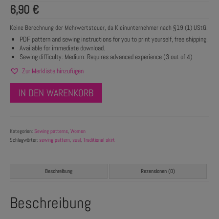
6,90
€
Keine Berechnung der Mehrwertsteuer, da Kleinunternehmer nach §19 (1) UStG.
PDF pattern and sewing instructions for you to print yourself, free shipping.
Available for immediate download.
Sewing difficulty: Medium: Requires advanced experience (3 out of 4)
Zur Merkliste hinzufügen
IN DEN WARENKORB
Kategorien:
Sewing patterns
,
Women
Schlagwörter:
sewing pattern
,
sual
,
Traditional skirt
Beschreibung
Rezensionen (0)
Beschreibung