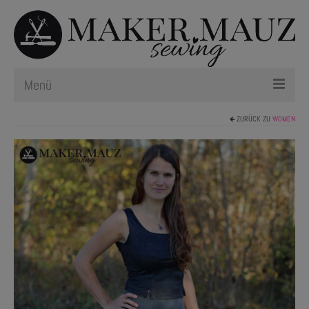
Menü
ZURÜCK ZU
WOMEN
Schnittmuster
Plotterdateien
Newsletter
Nählexikon